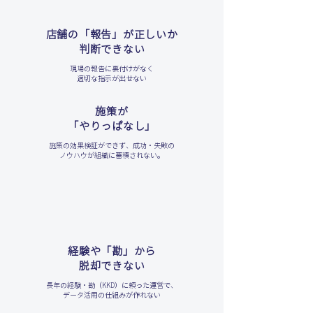
店舗の「報告」が正しいか
判断できない
現場の報告に裏付けがなく
適切な指示が出せない
施策が
「やりっぱなし」
施策の効果検証ができず、成功・失敗の
ノウハウが組織に蓄積されない。
経験や「勘」から
脱却できない
長年の経験・勘（KKD）に頼った運営で、
データ活用の仕組みが作れない