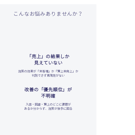
Click Here
こんなお悩みありませんか？
「売上」の結果しか
見えていない
施策の効果が「来客増」か「買上率向上」か
判別できず再現性がない
改善の「優先順位」が
不明確
入店・回遊・買上のどこに課題が
あるか分からず、施策が後手に回る