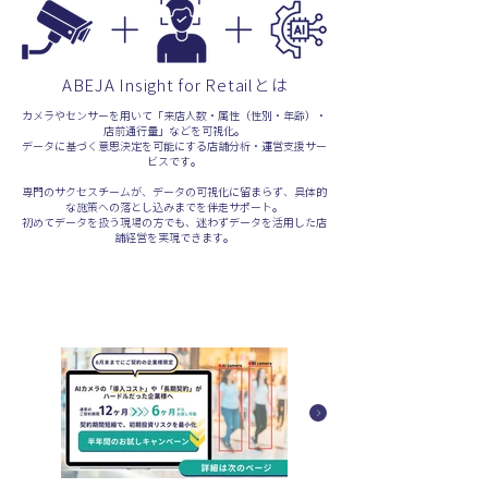
ABEJA Insight for Retailとは
カメラやセンサーを用いて「来店人数・属性（性別・年齢）・
店前通行量」などを可視化。
データに基づく意思決定を可能にする店舗分析・運営支援サー
ビスです。
専門のサクセスチームが、データの可視化に留まらず、具体的
な施策への落とし込みまでを伴走サポート。
初めてデータを扱う現場の方でも、迷わずデータを活用した店
舗経営を実現できます。