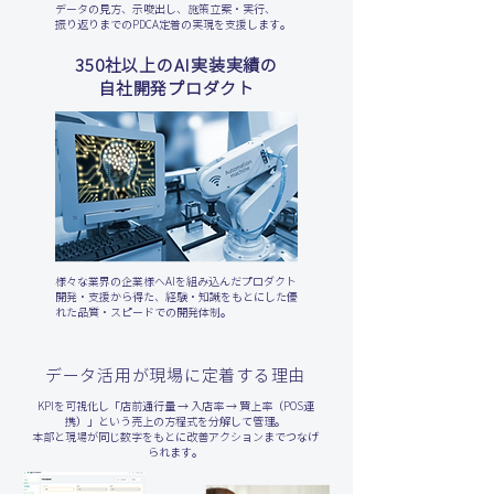
データの見方、示唆出し、施策立案・実行、
振り返りまでのPDCA定着の実現を支援します。
350社以上のAI実装実績の
自社開発プロダクト
様々な業界の企業様へAIを組み込んだプロダクト
開発・支援から得た、経験・知識をもとにした優
れた品質・スピードでの開発体制。
データ活用が現場に定着する理由
KPIを可視化し「店前通行量 → 入店率 → 買上率（POS連
携）」という売上の方程式を分解して管理。
本部と現場が同じ数字をもとに改善アクションまでつなげ
られます。