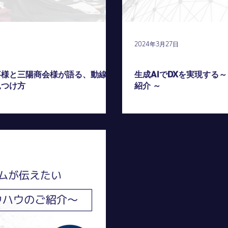
2024年3月27日
アーカイブ配信
事様と三陽商会様が語る、動線デ
生成AIでDXを実現する
見つけ方
紹介 ～