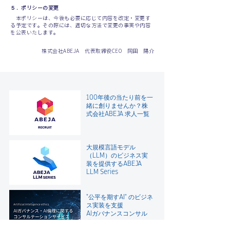
５．ポリシーの変更
本ポリシーは、今後も必要に応じて内容を改定・変更す
る予定です。その際には、適切な方法で変更の事実や内容
を公表いたします。
株式会社ABEJA 代表取締役CEO 岡田 陽介
100年後の当たり前を一
緒に創りませんか？
株
式会社ABEJA 求人一覧
大規模言語モデル
（LLM）のビジネス実
装を提供するABEJA
LLM Series
"公平を期すAI" のビジネ
ス実装を支援
AIガバナンスコンサル
テーション