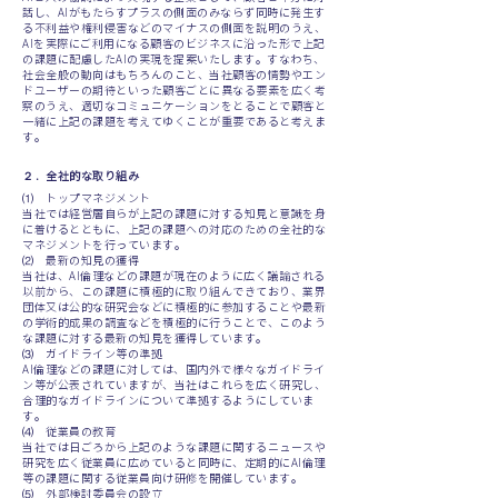
話し、AIがもたらすプラスの側面のみならず同時に発生す
る不利益や権利侵害などのマイナスの側面を説明のうえ、
AIを実際にご利用になる顧客のビジネスに沿った形で上記
の課題に配慮したAIの実現を提案いたします。すなわち、
社会全般の動向はもちろんのこと、当社顧客の情勢やエン
ドユーザーの期待といった顧客ごとに異なる要素を広く考
察のうえ、適切なコミュニケーションをとることで顧客と
一緒に上記の課題を考えてゆくことが重要であると考えま
す。
２．全社的な取り組み
⑴ トップマネジメント
当社では経営層自らが上記の課題に対する知見と意識を身
に着けるとともに、上記の課題への対応のための全社的な
マネジメントを行っています。
⑵ 最新の知見の獲得
当社は、AI倫理などの課題が現在のように広く議論される
以前から、この課題に積極的に取り組んできており、業界
団体又は公的な研究会などに積極的に参加することや最新
の学術的成果の調査などを積極的に行うことで、このよう
な課題に対する最新の知見を獲得しています。
⑶ ガイドライン等の準拠
AI倫理などの課題に対しては、国内外で様々なガイドライ
ン等が公表されていますが、当社はこれらを広く研究し、
合理的なガイドラインについて準拠するようにしていま
す。
⑷ 従業員の教育
当社では日ごろから上記のような課題に関するニュースや
研究を広く従業員に広めていると同時に、定期的にAI倫理
等の課題に関する従業員向け研修を開催しています。
⑸ 外部検討委員会の設立