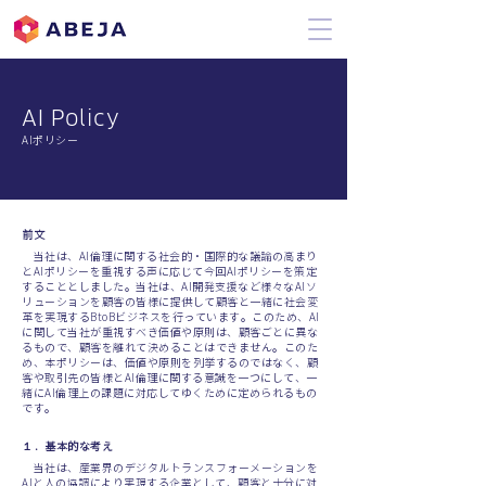
AI Policy
AIポリシー
前文
当社は、AI倫理に関する社会的・国際的な議論の高まり
とAIポリシーを重視する声に応じて今回AIポリシーを策定
することとしました。当社は、AI開発支援など様々なAIソ
リューションを顧客の皆様に提供して顧客と一緒に社会変
革を実現するBtoBビジネスを行っています。このため、AI
に関して当社が重視すべき価値や原則は、顧客ごとに異な
るもので、顧客を離れて決めることはできません。このた
め、本ポリシーは、価値や原則を列挙するのではなく、顧
客や取引先の皆様とAI倫理に関する意識を一つにして、一
緒にAI倫理上の課題に対応してゆくために定められるもの
です。
１．基本的な考え
当社は、産業界のデジタルトランスフォーメーションを
AIと人の協調により実現する企業として、顧客と十分に対