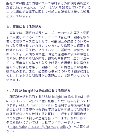
当社ではAI倫理の問題について検討する外部検討委員会で
あるEthical Approach To AI（EAA）を設立しています。こ
こでは具体的な事案に即して外部の有識者より様々な知見
を頂いています。
３．事業における取組み
事業では、顧客の状況やニーズに合わせてAI導入・活用
まで支援していることから、ここでは当社は、顧客を取り
巻く環境やニーズに合わせて、AI倫理上の課題について一
緒に取り組ませていただいています。AI倫理上の保護する
価値として、公平性、プライバシー、透明性、安全性、セ
キュリティ、人間の自律性、環境の保護等の価値が存在し
ますが、開発するAIの内容、顧客の事業内容、エンドユー
ザーの意向などを踏まえ取り上げるべき価値や特に重点を
置くべき価値を考慮し、顧客と一緒にAI倫理上の課題等に
取り組みます。また、必要ある事案については顧客に対し
ても、しっかりとAI倫理上の課題について説明させていた
だきます。
４．ABEJA Insight for Retailにおける取組み
顔認識技術を活用するABEJA Insight for Retailでは、特
にプライバシー及び公平性に配慮した取り組みを行ってお
ります。ABEJA Insight for Retailを活用する場面毎にお客
様のビジネス環境や社会的な要求などを考慮してAI倫理上
の課題がないかを検討すると同時に、収集する顔画像デー
タの取扱いには細心の注意を払っています。なお、顔デー
タの取扱いについては、当社プライバシーポリシー
（
https://abejainc.com/ja/privacy-policy/
）をご覧くだ
さい。