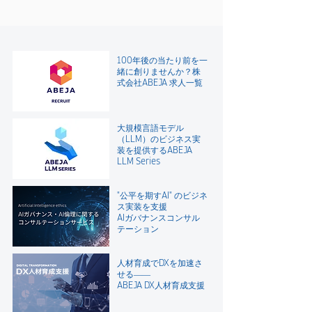
100年後の当たり前を一
緒に創りませんか？
株
式会社ABEJA 求人一覧
大規模言語モデル
（LLM）のビジネス実
装を提供するABEJA
LLM Series
"公平を期すAI" のビジネ
ス実装を支援
AIガバナンスコンサル
テーション
人材育成でDXを加速さ
せる――
ABEJA DX人材育成支援