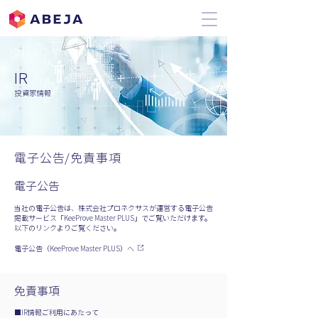
IR
​投資家情報
電子公告/免責事項
電子公告
当社の電⼦公告は、株式会社プロネクサスが運営する電⼦公告
掲載サービス「KeeProve Master PLUS」でご覧いただけます。
以下のリンクよりご覧ください。
電⼦公告（KeeProve Master PLUS）へ
免責事項
■IR情報ご利用にあたって