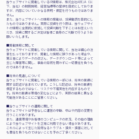
当ウェブサイトに掲載しているIR情報は、株式会社ABEJA（以
下、当社）の財務情報、経営指標等の提供を目的としておりま
すが、内容についていかなる表明・保証を行うものではありま
せん。
また、当ウェブサイトへの情報の掲載は、投資勧誘を目的にし
たものではありません。実際に投資を行う際は、当ウェブサイ
トの情報に全面的に依拠して投資判断を下すことはお控えいた
だき、投資に関するご決定は皆様ご自身のご判断で行うようお
願いいたします。
■掲載情報に関して
当ウェブサイトに掲載している情報に関して、当社は細心の注
意を払っておりますが、掲載した情報に誤りがあった場合や、
第三者によりデータの改ざん、データダウンロード等によって
生じた障害等に関し、事由の如何を問わずに一切責任を負うも
のではありません。
■将来の見通しについて
当ウェブサイトに掲載している情報の一部には、将来の業績に
関する記述が含まれています。こうした記述は、将来の業績を
保証するものではなく、リスクや不確実性を内包するもので
す。将来の業績は環境の変化などにより、実際の結果と異なる
可能性があることにご留意ください。
■当ウェブサイトの運用に関して
当ウェブサイトは予告なしに運営の中断、中止や内容の変更を
行うことがあります。
また、通信環境やお客様のコンピュータの状況、その他の理由
により当ウェブサイトを正常に利用できない場合があります。
これらによって生じた如何なるトラブル・損失・損害に対して
も責任を負うものではないことを予めご了承ください。