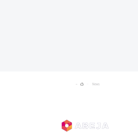
Home
News
>