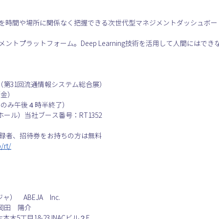
況を時間や場所に関係なく把握できる次世代型マネジメントダッシュボー
ントプラットフォーム。Deep Learning技術を活用して人間には
5（第31回流通情報システム総合展）

（金）
日のみ午後４時半終了）
ール）当社ブース番号：RT1352
前登録者、招待券をお持ちの方は無料
/rt/
）　ABEJA　Inc.
岡田　陽介
木5丁目18-23 INACビル２F