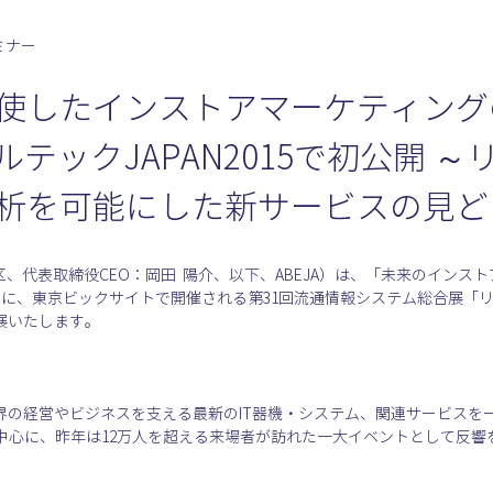
ミナー
使したインストアマーケティング
ールテックJAPAN2015で初公開 
析を可能にした新サービスの見ど
区、代表取締役CEO：岡田  陽介、以下、ABEJA）は、「未来のイン
金）に、東京ビックサイトで開催される第31回流通情報システム総合展「リテール
出展いたします。
業界の経営やビジネスを支える最新のIT器機・システム、関連サービス
中心に、昨年は12万人を超える来場者が訪れた一大イベントとして反響