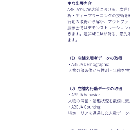
主な出展内容
ABEJAでは実店舗における、
析・ディープラーニングの技術を
行動の取得から解析、アウトプッ
展示会ではデモンストレーション
きます。是非ABEJAが誇る、
ます。
（1）店舗来場者データの取得
・ABEJA Demographic

 人物の顔映像から性別・年齢を
（2）店舗内行動データの取得
・ABEJA behavior

 人物の滞留・動態状況を数値に変換して、定量評価ができるデータを取得するサービス。

・ABEJA Counting

 特定エリアを通過した人数デー