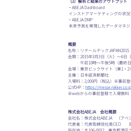
（3）解析と結果のアウトプット
・ABEJA Dashboard
 インストアマーケティングの状
・ABEJA DMP
 未来予測を実現したデータマネジメ
概要
名称：リテールテックJAPAN201
会期：2015年3月3日（火）〜6日
　　　午前10時〜午後5時（最終
会場：東京ビックサイト（東1・2ホ
主催：日本経済新聞社
入場料：2,000円（税込）※事
公式HP：
https://messe.nikkei.co.jp
※webからの事前登録で入場無料
株式会社ABEJA　会社概要
会社名：株式会社ABEJA　（アベジャ
代表者：代表取締役社長CEO　　
所在地：〒106-0032　東京都港区六本