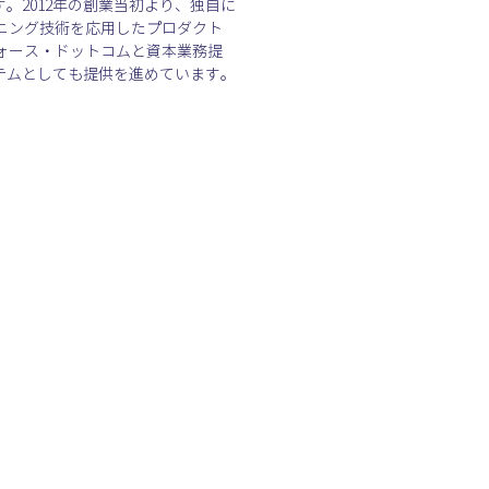
。2012年の創業当初より、独自に
ニング技術を応用したプロダクト
ォース・ドットコムと資本業務提
テムとしても提供を進めています。