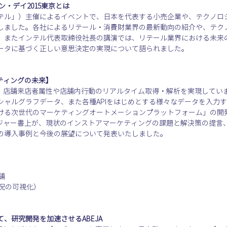
・デイ2015東京とは
テル」）主催によるイベントで、日本を代表する小売企業や、テクノロ
しました。各社によるリテール・消費財業界の最新動向の紹介や、テク
。またインテル代表取締役社長の講演では、リテール業界における未来
ータに基づく正しい意思決定の実現について語られました。
ケティングの未来】
より、店舗来店者属性や店舗内行動のリアルタイム取得・解析を実現してい
シャルグラフデータ、また各種APIをはじめとする様々なデータを入力
ける次世代のマーケティングオートメーションプラットフォーム」の開
ージャー書上が、現状のインストアマーケティングの課題と解決策の提言、
の導入事例と今後の展望について発表いたしました。


状況の可視化）
、研究開発を加速させるABEJA