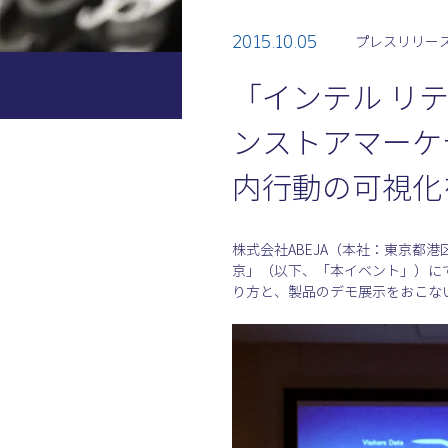
2015.10.05
プレスリリー
「インテル リ
ンストアマーケ
内行動の可視化
株式会社ABEJA（本社：東京都港
京」（以下、「本イベント」）にて、
り方と、製品のデモ展示をおこな