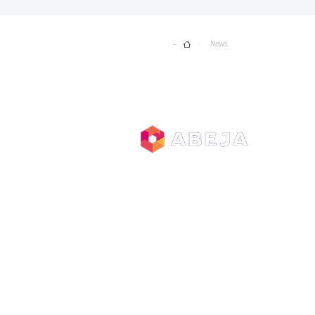
Home
News
>