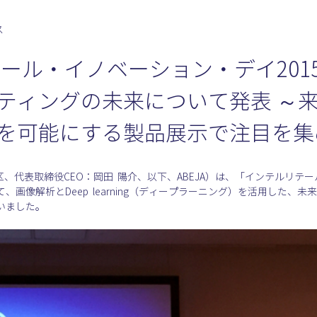
ス
テール・イノベーション・デイ201
ティングの未来について発表 ～
を可能にする製品展示で注目を集
区、代表取締役CEO：岡田  陽介、以下、ABEJA）は、「インテルリテー
画像解析とDeep  learning（ディープラーニング）を活用した、
いました。