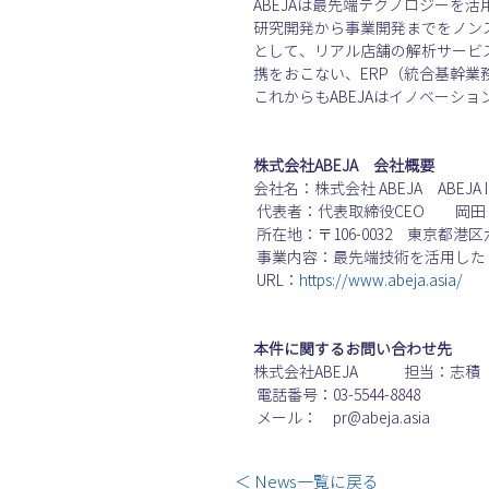
ABEJAは最先端テクノロジーを
研究開発から事業開発までをノン
として、リアル店舗の解析サービ
携をおこない、ERP（統合基幹
これからもABEJAはイノベーシ
株式会社ABEJA　会社概要
会社名：株式会社 ABEJA　ABEJA Inc
 代表者：代表取締役CEO　　岡田　陽介

 所在地：〒106-0032　東京都港区六本木5丁目 18-23 INACビル2階

 事業内容：最先端技術を活用したビジネスプロデュース

 URL：
https://www.abeja.asia/
本件に関するお問い合わせ先
株式会社ABEJA　　　担当：志積

 電話番号：03-5544-8848

 メール：　pr@abeja.asia
＜ News一覧に戻る