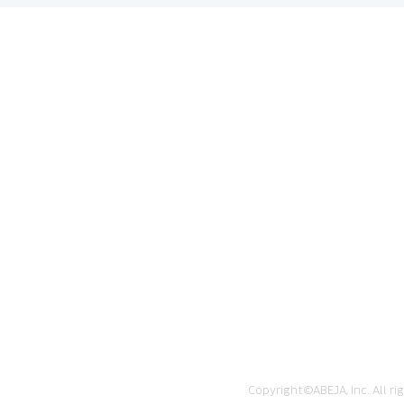
​Business
Company
Technology
​IR
Vision
Recruit
News
Copyright©ABEJA, Inc. All ri