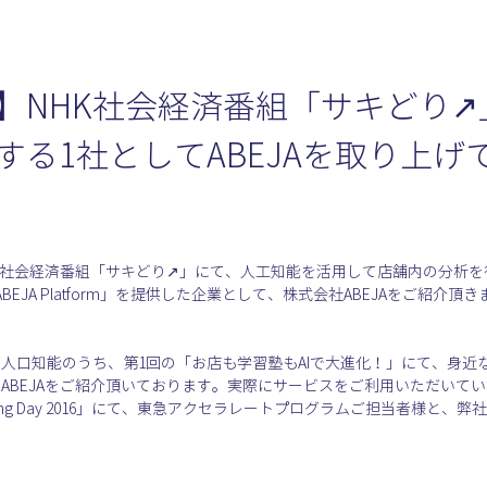
】NHK社会経済番組「サキどり↗
する1社としてABEJAを取り上げ
のNHK社会経済番組「サキどり↗」にて、人工知能を活用して店舗内の分析
JA Platform」を提供した企業として、株式会社ABEJAをご紹介頂
ズ人口知能のうち、第1回の「お店も学習塾もAIで大進化！」にて、身近
ABEJAをご紹介頂いております。実際にサービスをご利用いただいて
learning Day 2016」にて、東急アクセラレートプログラムご担当者様と