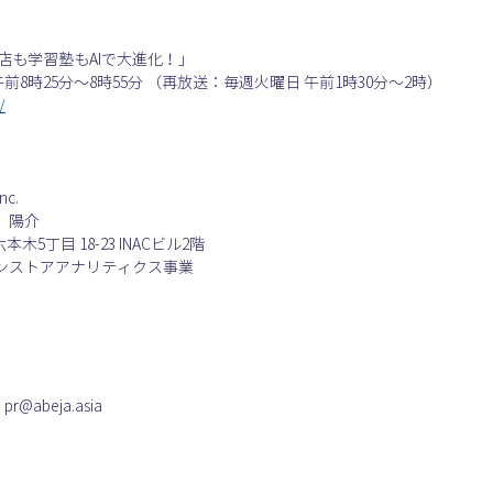
店も学習塾もAIで大進化！」
午前8時25分〜8時55分 （再放送：毎週火曜日 午前1時30分〜2時）
/
c.
　陽介
木5丁目 18-23 INACビル2階
ンストアアナリティクス事業
@abeja.asia