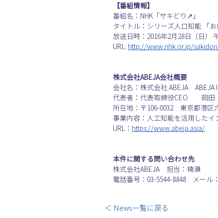
【番組情報】
番組名：NHK「サキどり↗」
タイトル：シリーズ人口知能 「お
放送日時：2016年2月28日（日） 
URL: 
http://www.nhk.or.jp/sakidori
株式会社ABEJA会社概要
会社名：株式会社 ABEJA　ABEJA In
代表者：代表取締役CEO　　岡田
所在地：〒106-0032　東京都港区六本
事業内容：人工知能を活用したイ
URL：
https://www.abeja.asia/
本件に関する問い合わせ先
株式会社ABEJA　担当：楠瀬 
電話番号：03-5544-8848　メール：pr
＜ News一覧に戻る