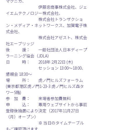
マクニカ、
　　　　　　　　伊藤忠商事株式会社、ジェ
イエムテクノロジー株式会社、
　　　　　　　　株式会社トランザクショ
ン・メディア・ネットワークス、加賀電子株
式会社、
　　　　　　　　株式会社アゼスト、株式会
社エーブリッジ
後　　　援：　　一般社団法人日本ディープ
ラーニング協会（JDLA）
日　　　時：　　2018年 2月22日 (木)
　　　　　　　　セッション 13:00〜18:00、
懇親会 18:30〜
場　　　所：　　虎ノ門ヒルズフォーラム 
(東京都港区虎ノ門1-23-3 虎ノ門ヒルズ森タ
ワー5階)
参　加　費：　　来場者参加費無料
申　　　込：　　専用ウェブサイトから事前
登録後抽選により決定（2017年11月27日
（月）オープン）
　　　　　　　　※ 当日のタイムテーブル
もご確認頂けます