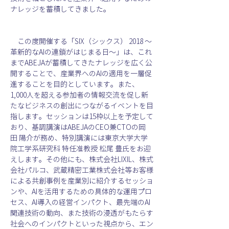
ナレッジを蓄積してきました。
　この度開催する「SIX（シックス） 2018 〜
革新的なAIの連鎖がはじまる日〜」は、これ
までABEJAが蓄積してきたナレッジを広く公
開することで、産業界へのAIの適用を一層促
進することを目的としています。また、
1,000人を超える参加者の情報交流を促し新
たなビジネスの創出につながるイベントを目
指します。セッションは15枠以上を予定して
おり、基調講演はABEJAのCEO兼CTOの岡
田 陽介が務め、特別講演には東京大学大学
院工学系研究科 特任准教授 松尾 豊氏をお迎
えします。その他にも、株式会社LIXIL、株式
会社パルコ、武蔵精密工業株式会社等お客様
による共創事例を産業別に紹介するセッショ
ンや、AIを活用するための具体的な運用プロ
セス、AI導入の経営インパクト、最先端のAI
関連技術の動向、また技術の浸透がもたらす
社会へのインパクトといった視点から、エン