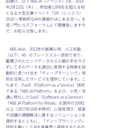
田陽介、以下 ABEJA（アベジャ）)は、2018
年2月22日（木）、参加者1,000名を超える初
となる大型主催イベント「SIX（シックス） 
2018 〜革新的なAIの連鎖がはじまる日〜」を
虎ノ門ヒルズフォーラムにて開催致しますの
で、お知らせ致します。
　ABEJAは、2012年の創業以来、人工知能
（以下、AI）のブレークスルー技術であり、
蓄積されたビックデータから人間の手を介さ
ずしてそのデータを適切に表現する特徴を自
動的に見つけ出す「ディープラーニング」技
術を活用したサービスを提供しています。こ
れまで、PaaS（Platform as a Service）技術
である「ABEJA Platform」および、小売・流
通に特化したSaaS（Software as a Service）
「ABEJA Platform for Retail」を国内の100社
以上（2017年10月末時点）に採用頂き、経営
や店舗の課題解決に資するソリューションを
提供するとともに、「ディープラーニング」
技術を軸としたAIを産業界へ適用するための