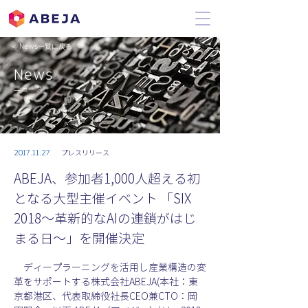
＜ News一覧に戻る
News
ニュース
2017.11.27
プレスリリース
ABEJA、参加者1,000人超える初
となる大型主催イベント 「SIX
2018〜革新的なAIの連鎖がはじ
まる日〜」を開催決定
　ディープラーニングを活用し産業構造の変
革をサポートする株式会社ABEJA(本社：東
京都港区、代表取締役社長CEO兼CTO：岡