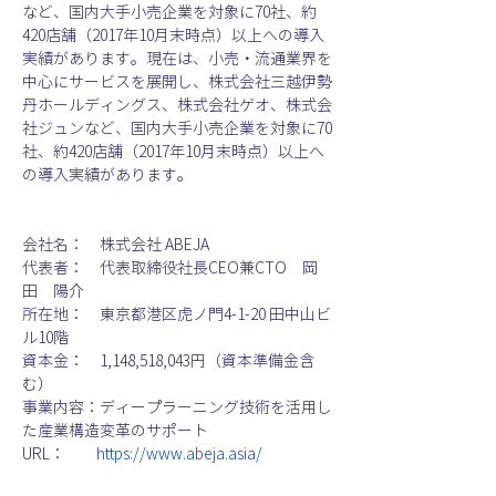
など、国内大手小売企業を対象に70社、約
420店舗（2017年10月末時点）以上への導入
実績があります。現在は、小売・流通業界を
中心にサービスを展開し、株式会社三越伊勢
丹ホールディングス、株式会社ゲオ、株式会
社ジュンなど、国内大手小売企業を対象に70
社、約420店舗（2017年10月末時点）以上へ
の導入実績があります。
会社名：　株式会社 ABEJA
代表者：　代表取締役社長CEO兼CTO　岡
田　陽介
所在地：　東京都港区虎ノ門4-1-20 田中山ビ
ル10階
資本金：　1,148,518,043円（資本準備金含
む）
事業内容：ディープラーニング技術を活用し
た産業構造変革のサポート
URL：　　
https://www.abeja.asia/