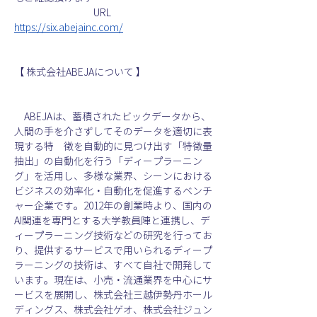
　　　　　　　　URL　
https://six.abejainc.com/
【 株式会社ABEJAについて 】
　ABEJAは、蓄積されたビックデータから、
人間の手を介さずしてそのデータを適切に表
現する特　徴を自動的に見つけ出す「特徴量
抽出」の自動化を行う「ディープラーニン
グ」を活用し、多様な業界、シーンにおける
ビジネスの効率化・自動化を促進するベンチ
ャー企業です。2012年の創業時より、国内の
AI関連を専門とする大学教員陣と連携し、デ
ィープラーニング技術などの研究を行ってお
り、提供するサービスで用いられるディープ
ラーニングの技術は、すべて自社で開発して
います。現在は、小売・流通業界を中心にサ
ービスを展開し、株式会社三越伊勢丹ホール
ディングス、株式会社ゲオ、株式会社ジュン