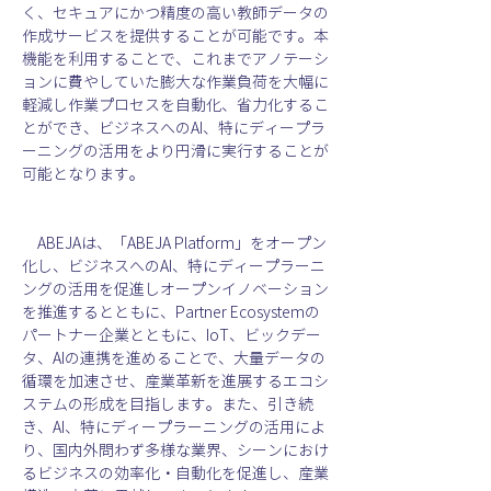
く、セキュアにかつ精度の高い教師データの
作成サービスを提供することが可能です。本
機能を利用することで、これまでアノテーシ
ョンに費やしていた膨大な作業負荷を大幅に
軽減し作業プロセスを自動化、省力化するこ
とができ、ビジネスへのAI、特にディープラ
ーニングの活用をより円滑に実行することが
可能となります。
　ABEJAは、「ABEJA Platform」をオープン
化し、ビジネスへのAI、特にディープラーニ
ングの活用を促進しオープンイノベーション
を推進するとともに、Partner Ecosystemの
パートナー企業とともに、IoT、ビックデー
タ、AIの連携を進めることで、大量データの
循環を加速させ、産業革新を進展するエコシ
ステムの形成を目指します。また、引き続
き、AI、特にディープラーニングの活用によ
り、国内外問わず多様な業界、シーンにおけ
るビジネスの効率化・自動化を促進し、産業