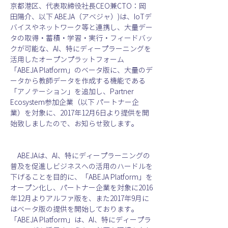
京都港区、代表取締役社長CEO兼CTO：岡
田陽介、以下 ABEJA（アベジャ）)は、IoTデ
バイスやネットワーク等と連携し、大量デー
タの取得・蓄積・学習・実行・フィードバッ
クが可能な、AI、特にディープラーニングを
活用したオープンプラットフォーム
「ABEJA Platform」のベータ版に、大量のデ
ータから教師データを作成する機能である
「アノテーション」を追加し、Partner 
Ecosystem参加企業（以下 パートナー企
業）を対象に、2017年12月6日より提供を開
始致しましたので、お知らせ致します。
　ABEJAは、AI、特にディープラーニングの
普及を促進しビジネスへの活用のハードルを
下げることを目的に、「ABEJA Platform」を
オープン化し、パートナー企業を対象に2016
年12月よりアルファ版を、また2017年9月に
はベータ版の提供を開始しております。
「ABEJA Platform」は、AI、特にディープラ