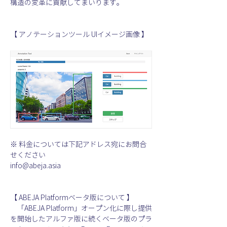
構造の変革に貢献してまいります。
【 アノテーションツール UIイメージ画像 】
※ 料金については下記アドレス宛にお問合
せください
info@abeja.asia
【 ABEJA Platformベータ版について 】
　「ABEJA Platform」オープン化に際し提供
を開始したアルファ版に続くベータ版のプラ