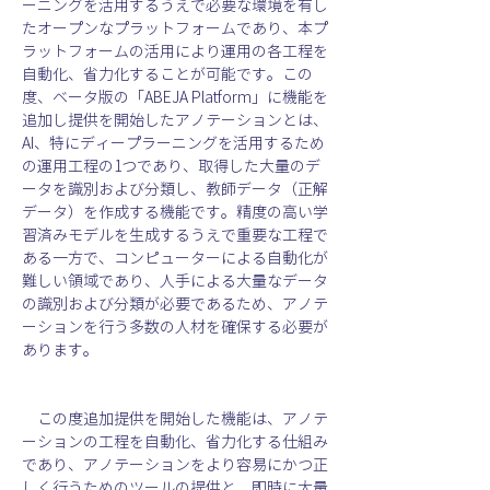
ーニングを活用するうえで必要な環境を有し
たオープンなプラットフォームであり、本プ
ラットフォームの活用により運用の各工程を
自動化、省力化することが可能です。この
度、ベータ版の「ABEJA Platform」に機能を
追加し提供を開始したアノテーションとは、
AI、特にディープラーニングを活用するため
の運用工程の1つであり、取得した大量のデ
ータを識別および分類し、教師データ（正解
データ）を作成する機能です。精度の高い学
習済みモデルを生成するうえで重要な工程で
ある一方で、コンピューターによる自動化が
難しい領域であり、人手による大量なデータ
の識別および分類が必要であるため、アノテ
ーションを行う多数の人材を確保する必要が
あります。
　この度追加提供を開始した機能は、アノテ
ーションの工程を自動化、省力化する仕組み
であり、アノテーションをより容易にかつ正
しく行うためのツールの提供と、即時に大量