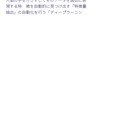
人間の手を介さずしてそのデータを適切に表
現する特　徴を自動的に見つけ出す「特徴量
抽出」の自動化を行う「ディープラーニン
グ」を活用し、多様な業界、シーンにおける
ビジネスの効率化・自動化を促進するベンチ
ャー企業です。2012年の創業時より、国内の
AI関連を専門とする大学教員陣と連携し、デ
ィープラーニング技術などの研究を行ってお
り、提供するサービスで用いられるディープ
ラーニングの技術は、すべて自社で開発して
います。現在は、小売・流通業界を中心にサ
ービスを展開し、株式会社三越伊勢丹ホール
ディングス、株式会社ゲオ、株式会社ジュン
など、国内大手小売企業を対象に約420店舗
以上への導入実績があります。また、2016年
6月には、ダイキン工業株式会社の技術開発
拠点であるテクノロジー・イノベーションセ
ンターと、ディープラーニングを活用した協
業を開始し、製造業界にも進出しています。
会社名：　株式会社 ABEJA
代表者：　代表取締役社長CEO兼CTO　岡
田　陽介