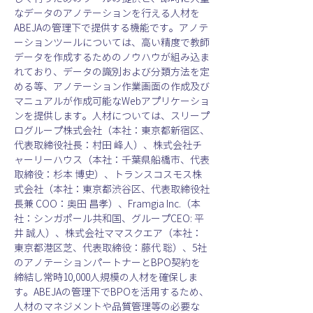
なデータのアノテーションを行える人材を
ABEJAの管理下で提供する機能です。アノテ
ーションツールについては、高い精度で教師
データを作成するためのノウハウが組み込ま
れており、データの識別および分類方法を定
める等、アノテーション作業画面の作成及び
マニュアルが作成可能なWebアプリケーショ
ンを提供します。人材については、スリープ
ログループ株式会社（本社：東京都新宿区、
代表取締役社長：村田 峰人）、株式会社チ
ャーリーハウス（本社：千葉県船橋市、代表
取締役：杉本 博史）、トランスコスモス株
式会社（本社：東京都​渋谷区、代表取締役社
長兼 COO：奥田 昌孝）、Framgia Inc.（本
社：シンガポール共和国、グループCEO: 平
井 誠人）、株式会社ママスクエア（本社：
東京都港区芝、代表取締役：藤代 聡）、5社
のアノテーションパートナーとBPO契約を
締結し常時10,000人規模の人材を確保しま
す。ABEJAの管理下でBPOを活用するため、
人材のマネジメントや品質管理等の必要な