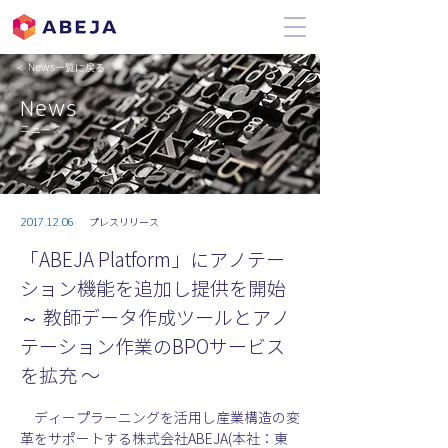
＜ News一覧に戻る
News
ニュース
2017.12.06
プレスリリース
「ABEJA Platform」にアノテー
ション機能を追加し提供を開始
～ 教師データ作成ツールとアノ
テーション作業のBPOサービス
を拡充 〜
　ディープラーニングを活用し産業構造の変
革をサポートする株式会社ABEJA(本社：東