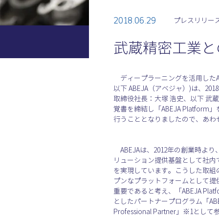
2018.06.29
プレスリリー
武蔵精密工業と
　ディープラーニングを活用したAI
以下 ABEJA（アベジャ）)は、
取締役社長：大塚 浩史、以下 
覚書を締結し「ABEJA Platfo
行うこととなりましたので、あわ
　ABEJAは、2012年の創業時よ
リューション提供基盤として社内で
を実現しています。こうした取組
プンなプラットフォームとして提
重要であると考え、「ABEJA Pl
としたパートナープログラム「ABEJA 
Professional Partner」※