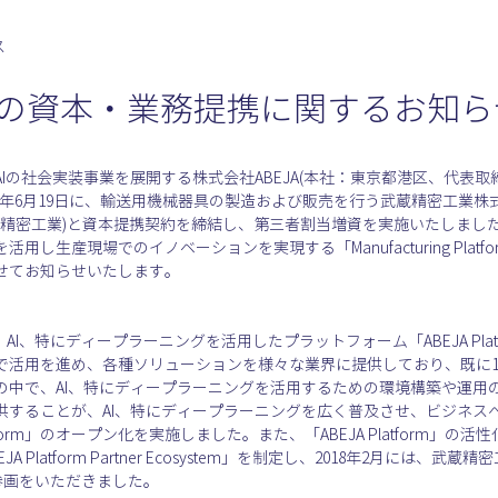
ス
の資本・業務提携に関するお知ら
の社会実装事業を展開する株式会社ABEJA(本社：東京都港区、代表取締
2018年6月19日に、輸送用機械器具の製造および販売を行う武蔵精密工業
武蔵精密工業)と資本提携契約を締結し、第三者割当増資を実施いたしまし
rm」を活用し生産現場でのイノベーションを実現する「Manufacturing Pl
せてお知らせいたします。
り、AI、特にディープラーニングを活用したプラットフォーム「ABEJA Pl
活用を進め、各種ソリューションを様々な業界に提供しており、既に10
の中で、AI、特にディープラーニングを活用するための環境構築や運用
供することが、AI、特にディープラーニングを広く普及させ、ビジネス
atform」のオープン化を実施しました。また、「ABEJA Platform」
Platform Partner Ecosystem」を制定し、2018年2月には、武
1として参画をいただきました。