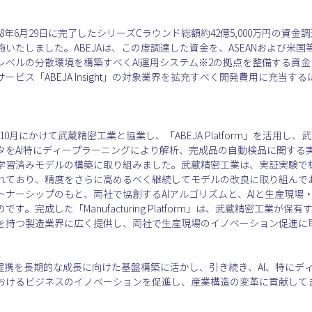
018年6月29日に完了したシリーズCラウンド総額約42億5,000万円の
いたしました。ABEJAは、この度調達した資金を、ASEANおよび米
」上で世界レベルの分散環境を構築すべくAI運用システム※2の拠点を整備する
ビス「ABEJA Insight」の対象業界を拡充すべく開発費用に充当
から10月にかけて武蔵精密工業と協業し、「ABEJA Platform」を活用
タをAI特にディープラーニングにより解析、完成品の自動検品に関する
学習済みモデルの構築に取り組みました。武蔵精密工業は、実証実験で
れており、精度をさらに高めるべく継続してモデルの改良に取り組んで
ナーシップのもと、両社で協創するAIアルゴリズムと、AIと生産現場
。完成した「Manufacturing Platform」は、武蔵精密工業が
を持つ製造業界に広く提供し、両社で生産現場のイノベーション促進に
務提携を長期的な成長に向けた基盤構築に活かし、引き続き、AI、特に
おけるビジネスのイノベーションを促進し、産業構造の変革に貢献して