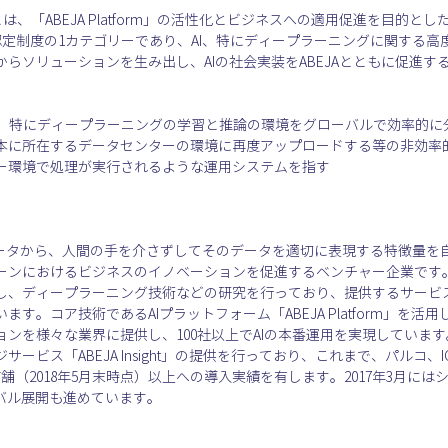
artner」とは、「ABEJA Platform」の活性化とビジネスへの適用促進を目的
osystem」の認定制度の1カテゴリーであり、AI、特にディープラーニングに
」の活用からソリューションを生み出し、AIの社会実装をABEJAとともに促進
AI、特にディープラーニングの学習と推論の環境をグローバルで効率的
本に所在するデータセンターの環境に再度アップロードする等の非効率
ー環境で処理が実行されるような運用システムを指す
クデータから、人間の手を介さずしてそのデータを適切に表現する特徴量を
ンにおけるビジネスのイノベーションを促進するベンチャー企業です。2
し、ディープラーニング技術などの研究を行っており、提供するサービ
す。コア技術であるAIプラットフォーム「ABEJA Platform」を
ンを様々な業界に提供し、100社以上でAIの本番運用を実現していま
ービス「ABEJA Insight」の提供を行っており、これまで、パルコ、
店舗（2018年5月末時点）以上への導入実績を有します。2017年3月に
ーバル展開も進めています。