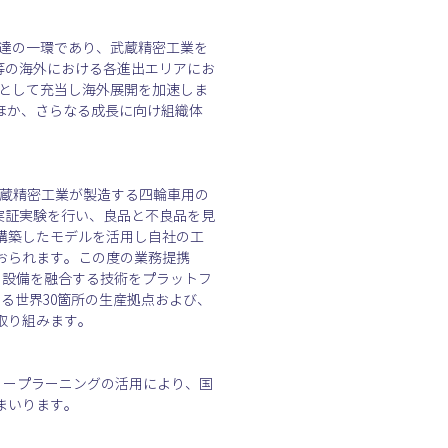
資金調達の一環であり、武蔵精密工業を
国等の海外における各進出エリアにお
資金として充当し海外展開を加速しま
するほか、さらなる成長に向け組織体
し、武蔵精密工業が製造する四輪車用の
実証実験を行い、良品と不良品を見
構築したモデルを活用し自社の工
おられます。この度の業務提携
・設備を融合する技術をプラットフ
保有する世界30箇所の生産拠点および、
取り組みます。
ディープラーニングの活用により、国
まいります。