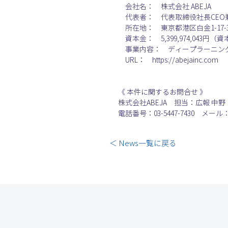
　会社名：　株式会社 ABEJA
　代表者：　代表取締役社長CEO
　所在地：　東京都港区白金1-17-3
　資本金：　5,399,974,043円
　事業内容：　ディープラーニング
　URL：　https://abejainc.com
《 本件に関するお問合せ 》
株式会社ABEJA　担当：広報 中野
電話番号：03-5447-7430　メール：pr
＜ News一覧に戻る