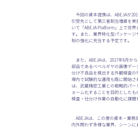
　今回の資本提携は、ABEJAが2
引受先として第三者割当増資を実施
いて「ABEJA Platform
す。また、業界特化型パッケージサー
制の強化に充当する予定です。
　また、ABEJAは、2017年6月
部品であるベベルギヤの画像デー
分け不良品を検出する外観検査の
場内で試験的な運用も既に開始さ
は、武蔵精密工業との戦略的パート
ォーム化することを目的としたものです
検査・仕分け作業の自動化に課題
　ABEJAは、この度の資本・業
内外問わず多様な業界、シーンに