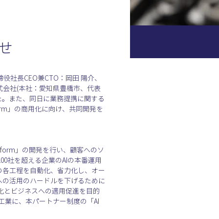
せ
役社長CEO兼CTO：岡田 陽介、
株式会社(本社：愛知県豊橋市、代表
た。また、同日に業務提携に関する
atform」の商用化に向け、共同開発を
atform」の開発を行い、顧客へのソ
0社を超える企業のAIの本番運用
の各工程を自動化、省力化し、オー
への活用のハードルを下げるために
の活性化とビジネスへの適用促進を目的
蔵精密工業に、本パートナー制度の「AI 