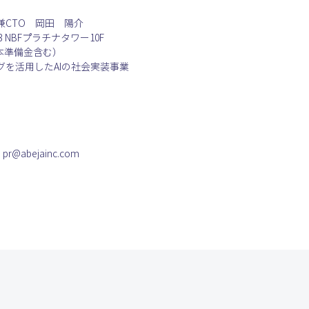
兼CTO　岡田　陽介
 NBFプラチナタワー10F
（資本準備金含む）
を活用したAIの社会実装事業
@abejainc.com