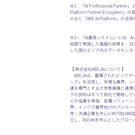
※1：「AI Professional P
Platform Partner Ec
のもと「ABEJA Platform
※2：「AI運用システム」とは、
他国で実施した推論の結果を、日
した国のエリア内のデータセンタ
【 株式会社ABEJAについて 】
　ABEJAは、蓄積されたビッ
ング」を活用し、多様な業界、シー
連を専門とする大学教員陣と連携
グの技術はすべて自社で開発していま
との協業を実施、各種ソリューショ
界、インフラ業界向けのパッケージサ
売・流通企業を中心に約70社480
立し、ASEANを中心としたグロ