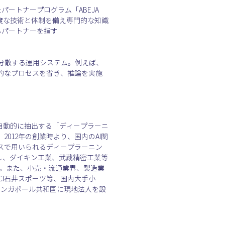
としたパートナープログラム「ABEJA 
関する高度な技術と体制を備え専門的な知識
するパートナーを指す
に分散する運用システム。例えば、
的なプロセスを省き、推論を実施
自動的に抽出する「ディープラーニ
012年の創業時より、国内のAI関
スで用いられるディープラーニン
活用し、ダイキン工業、武蔵精密工業等
す。また、小売・流通業界、製造業
ICI石井スポーツ等、国内大手小
はシンガポール共和国に現地法人を設