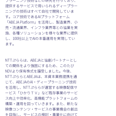
プラーニング技術などの研究を行っており、
提供するサービスで用いられるディープラー
ニングの技術はすべて自社で開発していま
す。コア技術であるAIプラットフォーム
「ABEJA Platform」を活用し、製造業界、小
売・流通業界、インフラ業界等との協業を実
施、各種ソリューションを様々な業界に提供
し、100社以上でAIの本番運用を実現してい
ます。
NTTぷららは、ABEJAと協創パートナーとし
ての関係をより強固にするため、このたび
NDVより保有株式を譲受しました。今後、
NTTぷららとABEJAは、本資本業務提携を通
じて、ABEJAのAI・ディープラーニング技術
を活用し、NTTぷららが運営する映像配信サ
ービス「ひかりＴＶ」など既存事業のサービ
ス向上や効率化、高機能プラットフォームの
構築・運用を図っていきます。また、新たな
映像コンテンツ・サービスの事業機会の創出
を目指し、サービスの検討・事業化に向けて