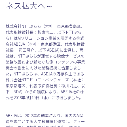
ネス拡大へ～
株式会社NTTぷらら（本社：東京都豊島区、
代表取締役社長：板東浩二、以下 NTTぷら
ら）はAIソリューション事業を展開する株式
会社ABEJA（本社：東京都港区、代表取締役
社長： 岡田陽介、以下 ABEJA)に出資し、両
社は、NTTぷららが運営する映像サービスの
業務改善および新たな映像コンテンツの事業
機会の創出に向けた業務提携に合意しまし
た。NTTぷららは、ABEJAの既存株主である
株式会社NTTドコモ・ベンチャーズ（本社：
東京都港区、代表取締役社長：稲川尚之、以
下　NDV）からの譲渡により、ABEJA社の株
式を2018年9月19日（水）に取得しました。
ABEJAは、2012年の創業時より、国内のAI関
連を専門とする大学教員陣と連携し、ディー