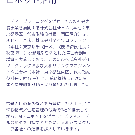
　ディープラーニングを活用したAIの社会実
装事業を展開する株式会社ABEJA（本社：東
京都港区、代表取締役社長：岡田陽介）は、
2018年11月末、株式会社ダイワロジテック
（本社：東京都千代田区、代表取締役社長：
秋葉 淳一）を新規引受先とした第三者割当
増資を実施しており、このたび株式会社ダイ
ワロジテックおよび大和リビングマネジメン
ト株式会社（本社：東京都江東区、代表取締
役社長：明石 昌）と、業務提携に向けた具
体的な検討を3月5日より開始いたしました。
労働人口の減少などを背景にした人手不足に
悩む物流／住宅管理の分野で2社と協業しな
がら、AI・ロボットを活用したビジネスモデ
ルの変革を目指すとともに、大和ハウスグル
ープ各社との連携を拡大していきます。