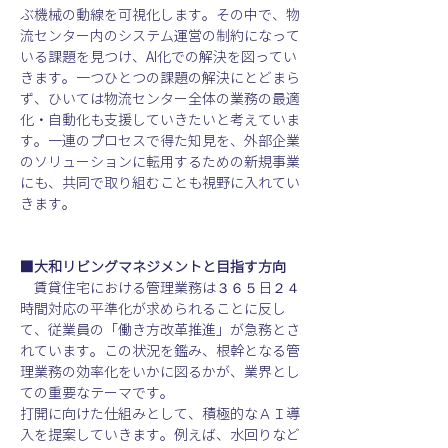
ぶ機械の動線を可視化します。その中で、物
流センター内のシステム運営の制約になって
いる課題を見つけ、AI化での解決を図ってい
きます。一つひとつの課題の解決にとどまら
ず、ひいては物流センター全体の業務の最適
化・自動化も支援していきたいと考えていま
す。一連のプロセスで得た知見を、外部企業
のソリューションに転用するための新規事業
にも、共同で取り組むことも視野に入れてい
きます。
■大和リビングマネジメントと目指す方向
　賃貸住宅における管理業務は３６５日２４
時間対応の平準化が求められることに反し
て、従業員の「働き方改革推進」が急務とさ
れています。この状況を鑑み、根幹となる管
理業務の効率化をいかに図るかが、業界とし
ての重要なテーマです。
打開に向けた仕組みとして、積極的なＡＩ導
入を提案していきます。例えば、水回りなど