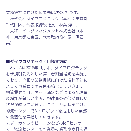
業務提携に向けた協業先は次の2社です。
・株式会社ダイワロジテック（本社：東京都
千代田区、代表取締役社長：秋葉 淳一）
・大和リビングマネジメント株式会社（本
社：東京都江東区、代表取締役社長：明石 
昌）
■ダイワロジテックと目指す方向
　ABEJAは2018年11月末、ダイワロジテック
を新規引受先とした第三者割当増資を実施し
ており、今回の業務提携に向けた検討開始に
よって事業面での関係も強化していきます。
物流業界では、ネット通販などによる配達量
の増加が著しい半面、配達員の確保が難しい
状況が続いています。こうした現状を受け、
物流センターでAI・ロボットを活用した業務
の最適化を目指していきます。
まず、カメラやビーコンなどのIoTセンサー
で、物流センターの作業員の業務や商品を運