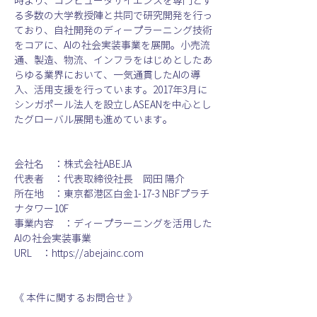
時より、コンピュータサイエンスを専門とす
る多数の大学教授陣と共同で研究開発を行っ
ており、自社開発のディープラーニング技術
をコアに、AIの社会実装事業を展開。小売流
通、製造、物流、インフラをはじめとしたあ
らゆる業界において、一気通貫したAIの導
入、活用支援を行っています。2017年3月に
シンガポール法人を設立しASEANを中心とし
たグローバル展開も進めています。
会社名　：株式会社ABEJA
代表者　：代表取締役社長　岡田 陽介
所在地　：東京都港区白金1-17-3 NBFプラチ
ナタワー10F
事業内容　：ディープラーニングを活用した
AIの社会実装事業
URL　：https://abejainc.com
《 本件に関するお問合せ 》
株式会社ABEJA　広報：一ノ宮