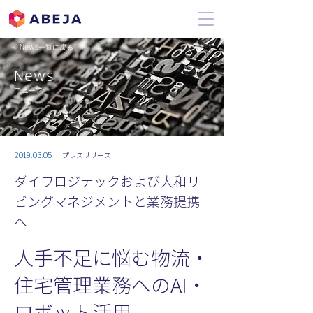
＜ News一覧に戻る
News
ニュース
2019.03.05
プレスリリース
ダイワロジテックおよび大和リ
ビングマネジメントと業務提携
へ
人手不足に悩む物流・
住宅管理業務へのAI・
ロボット活用