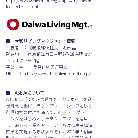
https://www.daiwahousegroup.com/daiwa-
logitech/index.html
■　大和リビングマネジメント概要
代表者　：代表取締役社長　明石 昌
所在地　：東京都江東区有明3-7-18 有明セン
トラルタワー 7階
事業内容　： 賃貸住宅関連事業
URL　： https://www.daiwaliving-mgt.co.jp/
■　ABEJAについて
ABEJAは「ゆたかな世界を、実装する」を企
業理念に掲げ、テクノプレナーシップという
行動精神の体現を通じて、AI/ディープラー
ニングをはじめとしたテクノロジーを活用
し、あらゆる業界やシーンにおける産業構造
変革を実現するきぎょうです。2012年の創業