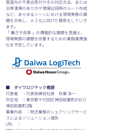
居室内の不具合受付やその対応方法、または
日常清掃のあり方や現場巡回時のルート作成
など、あらゆるシーンにおける現場実務の課
題を共有し、ＡＩ化に向けた模索をしていき
ます。
「 働き方改革 」の積極的な展開を見据え、
現場実務の課題を改善するための業務連携強
化を予定しています。
■　ダイワロジテック概要
代表者　：代表取締役社長　秋葉 淳一
所在地　：東京都千代田区神田紺屋町8 NCO
神田紺屋町2階
事業内容　：物流業務のシェアリングサービ
スによるソリューション提供
URL　：