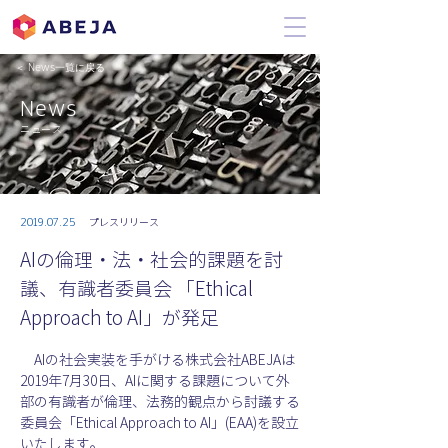
＜ News一覧に戻る
News
ニュース
2019.07.25
プレスリリース
AIの倫理・法・社会的課題を討
議、有識者委員会 「Ethical
Approach to AI」が発足
　AIの社会実装を手がける株式会社ABEJAは
2019年7月30日、AIに関する課題について外
部の有識者が倫理、法務的観点から討議する
委員会「Ethical Approach to AI」(EAA)を設立
いたします。