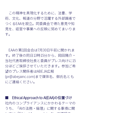
　この精神を具現化するために、法曹、学
術、文化、報道の分野で活躍する外部識者で
つくるEAAを設立。同委員会で得た意見や知
見を、経営や事業への反映に努めてまいりま
す。
　EAAの第1回会合は7月30日午前に開かれま
す。終了後の同日13時15分から、岡田陽介・
当社代表取締役社長と委員がプレス向けに15
分ほどご挨拶させていただきます。参加ご希
望のプレス関係者はABEJA広報
(pr@abejainc.com)まで媒体名、御氏名とも
にご連絡ください。
■　Ethical Approach to AI(EAA)の位置づけ
社内のコンプライアンスにかかわるテーマの
うち、「AIの法務・倫理」に関する事項に関