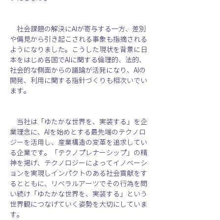
　社会課題の解決にAIが寄与する一方、差別
や偏見から引き起こされる事象も指摘される
ようになりました。こうした現状を背景に日
本をはじめ各国でAIに関する倫理的、法的、
社会的な側面からの議論が活発になり、AIの
開発、利用に関する指針づくりも相次いでい
ます。
　当社は「ゆたかな世界を、実装する」を企
業理念に、AIを始めとする最先端のテクノロ
ジーを活用し、産業構造の変革を追求してい
る企業です。「テクノプレナーシップ」の精
神を掲げ、テクノロジーによってイノベーシ
ョンを実現しインパクトのある社会貢献をす
るとともに、リベラルアーツでその行為を問
い続け「ゆたかな世界を、実装する」という
世界観につなげていく姿勢を大切にしていま
す。