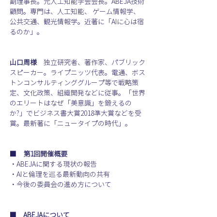
副理事長。元人工知能学会会長。ABEJA技術
顧問。専門は、人工知能、 ゲーム情報学、
公共交通、観光情報学。近著に「AIに心は宿
るのか」。
山口周様
　独立研究者、著作家、パブリック
スピーカー。ライプニッツ代表。電通、ボス
トンコンサルティンググループ等で戦略策
定、文化政策、組織開発などに従事。「世界
のエリートはなぜ「美意識」を鍛えるの
か?」でビジネス書大賞2018準大賞などを受
賞。最新著に「ニュータイプの時代」。
■　第1回開催概要
・ABEJAに関する現状の報告
・AIと倫理を巡る最新動向の共有
・今後の委員会の進め方について
■　ABEJAについて