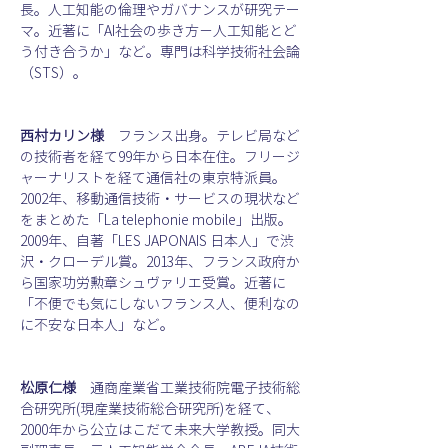
長。人工知能の倫理やガバナンスが研究テー
マ。近著に「AI社会の歩き方－人工知能とど
う付き合うか」など。専門は科学技術社会論
（STS）。
西村カリン様
　フランス出身。テレビ局など
の技術者を経て99年から日本在住。フリージ
ャーナリストを経て通信社の東京特派員。
2002年、移動通信技術・サービスの現状など
をまとめた「La telephonie mobile」出版。
2009年、自著「LES JAPONAIS 日本人」で渋
沢・クローデル賞。2013年、フランス政府か
ら国家功労勲章シュヴァリエ受賞。近著に 
「不便でも気にしないフランス人、便利なの
に不安な日本人」など。
松原仁様
　通商産業省工業技術院電子技術総
合研究所(現産業技術総合研究所)を経て、
2000年から公立はこだて未来大学教授。同大