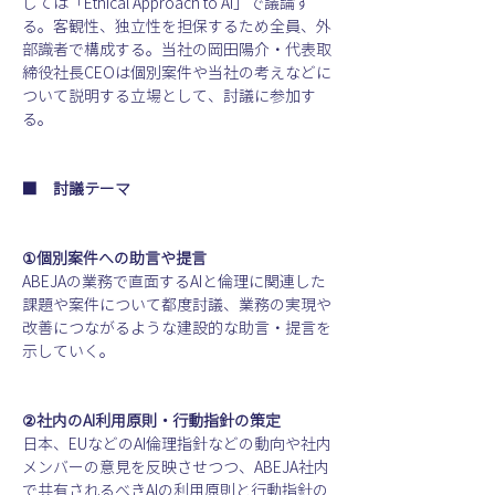
しては「Ethical Approach to AI」で議論す
る。客観性、独立性を担保するため全員、外
部識者で構成する。当社の岡田陽介・代表取
締役社長CEOは個別案件や当社の考えなどに
ついて説明する立場として、討議に参加す
る。
■　討議テーマ
①個別案件への助言や提言
ABEJAの業務で直面するAIと倫理に関連した
課題や案件について都度討議、業務の実現や
改善につながるような建設的な助言・提言を
示していく。
②社内のAI利用原則・行動指針の策定
日本、EUなどのAI倫理指針などの動向や社内
メンバーの意見を反映させつつ、ABEJA社内
で共有されるべきAIの利用原則と行動指針の