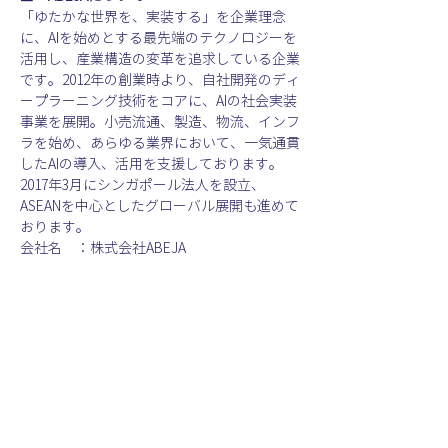
「ゆたかな世界を、実装する」を企業理念
に、AIを始めとする最先端のテクノロジーを
活用し、産業構造の変革を追求している企業
です。2012年の創業時より、自社開発のディ
ープラーニング技術をコアに、AIの社会実装
事業を展開。小売流通、製造、物流、インフ
ラを始め、あらゆる業界において、一気通貫
したAIの導入、活用を支援しております。
2017年3月にシンガポール法人を設立、
ASEANを中心としたグローバル展開も進めて
おります。
会社名　：株式会社ABEJA
代表者　：代表取締役社長CEO　岡田 陽介
所在地　：東京都港区白金1-17-3 NBFプラチ
ナタワー10F
事業内容　：ディープラーニングを活用した
AIの社会実装事業
URL　：https://abejainc.com
《 本件に関するお問合せ 》