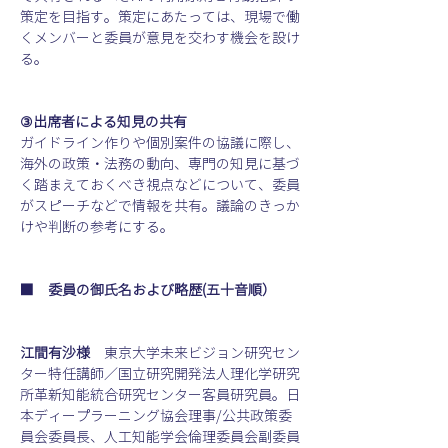
策定を目指す。策定にあたっては、現場で働
くメンバーと委員が意見を交わす機会を設け
る。
③出席者による知見の共有
ガイドライン作りや個別案件の協議に際し、
海外の政策・法務の動向、専門の知見に基づ
く踏まえておくべき視点などについて、委員
がスピーチなどで情報を共有。議論のきっか
けや判断の参考にする。
■　委員の御氏名および略歴(五十音順）
江間有沙様
　東京大学未来ビジョン研究セン
ター特任講師／国立研究開発法人理化学研究
所革新知能統合研究センター客員研究員。日
本ディープラーニング協会理事/公共政策委
員会委員長、人工知能学会倫理委員会副委員