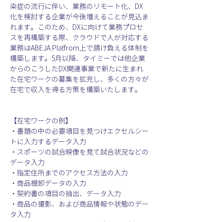
染症の流行に伴い、業務のリモート化、DX
化を検討する企業が今後増えることが見込ま
れます。このため、DXに向けて業務プロセ
スを再構築する際、クラウドで人が対応する
業務はABEJA Platfrom上で請け負える体制を
構築します。5月以降、タイミーでは他企業
からのこうしたDX関連事業で新たに生まれ
た在宅ワークの募集を拡充し、多くの方々が
在宅で収入を得る方策を構築いたします。
【在宅ワークの例】
・書類の中の必要項目を見つけエクセルシー
トに入力するデータ入力
・スポーツの試合映像を見て試合状況などの
データ入力
・指定住所までのアクセス方法の入力
・商品棚卸データの入力
・契約書の項目の抽出、データ入力
・商品の撮影、および商品情報や状態のデー
タ入力