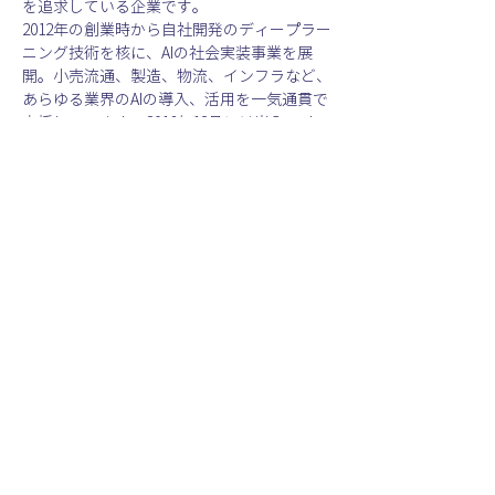
を追求している企業です。
2012年の創業時から自社開発のディープラー
ニング技術を核に、AIの社会実装事業を展
開。小売流通、製造、物流、インフラなど、
あらゆる業界のAIの導入、活用を一気通貫で
支援しています。2018年12月には米Google
社より日本で初めて出資を受け、成長を加速
しております。
会社名　：株式会社ABEJA
代表者　：代表取締役社長CEO　岡田 陽介
所在地　：東京都港区
事業内容　：ディープラーニングを活用した
AIの社会実装事業
URL　：https://abejainc.com
《 本件に関するお問合せ 》
株式会社ABEJA　広報
Email: pr@abejainc.com
《 取材/登壇/出演のご依頼 》
以下のフォームよりご連絡をお願いします。
https://forms.gle/nMPe2DhmV3sXGaJD9