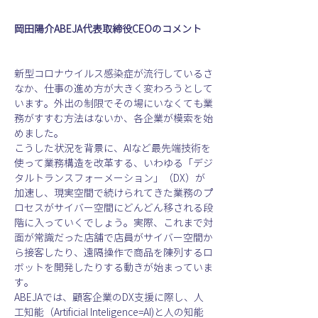
岡田陽介ABEJA代表取締役CEOのコメント
新型コロナウイルス感染症が流行しているさ
なか、仕事の進め方が大きく変わろうとして
います。外出の制限でその場にいなくても業
務がすすむ方法はないか、各企業が模索を始
めました。
こうした状況を背景に、AIなど最先端技術を
使って業務構造を改革する、いわゆる「デジ
タルトランスフォーメーション」（DX）が
加速し、現実空間で続けられてきた業務のプ
ロセスがサイバー空間にどんどん移される段
階に入っていくでしょう。実際、これまで対
面が常識だった店舗で店員がサイバー空間か
ら接客したり、遠隔操作で商品を陳列するロ
ボットを開発したりする動きが始まっていま
す。
ABEJAでは、顧客企業のDX支援に際し、人
工知能（Artificial Inteligence=AI)と人の知能