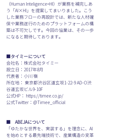
（Human Inteligence=HI）が業務を補完しあ
う「AI×HI」を提案してまいりました。こう
した業務フローの再設計では、新たな人材確
保や業務遂行のためのプラットフォームの構
築は不可欠しです。今回の協業は、その一歩
になると期待しております。
■タイミーについて
会社名：株式会社タイミー
設立日：2017年8月
代表者：小川 嶺
所在地： 東京都渋谷区道玄坂1-22-9 AD-O渋
谷道玄坂ビル9-10F
公式HP： https://timee.co.jp/
公式Twitter：@Timee_official
■　ABEJAについて
「ゆたかな世界を、実装する」を理念に、AI
を始めとする最先端技術で、産業構造の変革