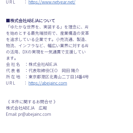
U R L　　： 
https://www.netyear.net/
■株式会社ABEJAについて
「ゆたかな世界を、実装する」を理念に、AI
を始めとする最先端技術で、産業構造の変革
を追求している企業です。小売流通、製造、
物流、インフラなど、幅広い業界に対するAI
の活用、DXの実現を一気通貫で支援してい
ます。
会 社 名　：株式会社ABEJA
代 表 者　：代表取締役CEO　岡田 陽介
所 在 地　：東京都港区北青山二丁目14番4号
U R L　　： 
https://abejainc.com
《 本件に関するお問合せ 》
株式会社ABEJA　広報
Email: pr@abejainc.com