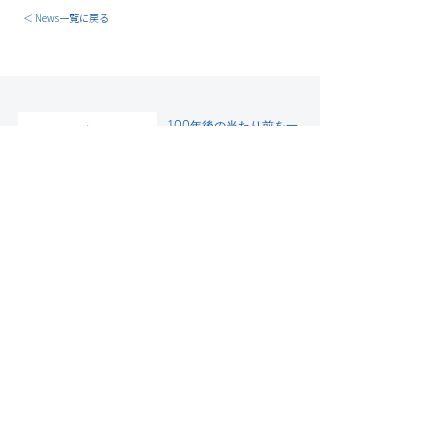
＜ News一覧に戻る
100年後の当たり前を一
緒に創りませんか？
株
式会社ABEJA 求人一覧
大規模言語モデル
（LLM）のビジネス実
装を提供するABEJA
LLM Series
"公平を期すAI" のビジネ
ス実装を支援
AIガバナンスコンサル
テーション
人材育成でDXを加速さ
せる――
ABEJA DX人材育成支援