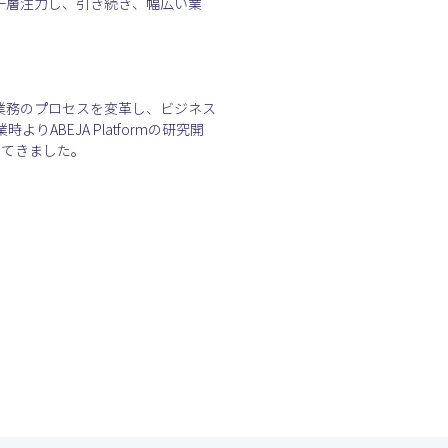
革に一層注力し、引き続き、幅広い業
基幹業務のプロセスを変革し、ビジネス
BEJA Platformの研究開
現してきました。