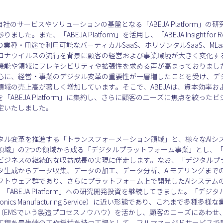
、自社のサービスやソリューションの基盤となる「ABEJA Platform」
た、「ABEJA Platform」を活用し、「ABEJA Insight for Retail
特定の業種・用途で利用可能なバーティカルSaaS、ホリゾンタルSaaS、M
ロナウイルスの流行を背景に顧客の経営および事業環境が大きく変化する
機能や領域にフレキシビリティや拡張性を求める声が高まっておりまし
心に、経営・事業のデジタル変革の重要性が一層増したことを受け、デ
域の売上高が著しく増加しています。そこで、ABEJAは、資本効率およ
を「ABEJA Platform」に集約し、さらに顧客のニーズに焦点を絞っ
定いたしました。
タル変革を推進する「トランスフォーメーション領域」と、様々なAIシ
」の2つの領域から成る「デジタルプラットフォーム事業」とし、「ABEJA
ビジネスの継続的な収益成長の実現に伴走します。なお、「デジタルプ
とは、データ生成からデータ収集、データの加工、データ分析、AIモデリング
フトウェア群であり、さらにプラットフォーム上で開発したAIシステム
間、「ABEJA Platform」への研究開発投資を継続してきました。「デ
onics Manufacturing Service）に近い形態であり、これまで多種
（EMSでいう製造プロセスノウハウ）を活かし、顧客のニーズにあわせ
工程を最先端の工作機械を持つ工場として、フルマネージドサービスで