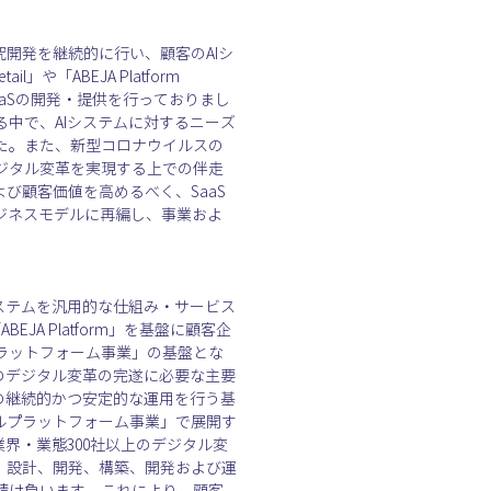
の研究開発を継続的に行い、顧客のAIシ
」や「ABEJA Platform 
LaaSの開発・提供を行っておりまし
中で、AIシステムに対するニーズ
た。また、新型コロナウイルスの
ジタル変革を実現する上での伴走
び顧客価値を高めるべく、SaaS
たビジネスモデルに再編し、事業およ
ステムを汎用的な仕組み・サービス
 Platform」を基盤に顧客企
ラットフォーム事業」の基盤とな
までのデジタル変革の完遂に必要な主要
の継続的かつ安定的な運用を行う基
ジタルプラットフォーム事業」で展開す
多様な業界・業態300社以上のデジタル変
、設計、開発、構築、開発および運
請け負います。これにより、顧客