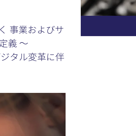
く 事業およびサ
定義 〜
のデジタル変革に伴