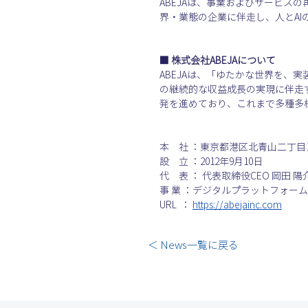
ABEJAは、事業およびサービスの
界・業態の企業に伴走し、人とA
■ 株式会社ABEJAについて
ABEJAは、「ゆたかな世界を、実
の継続的な収益成長の実現に伴走する
発を進めており、これまで多種多様な
本　社 ：東京都港区北青山二丁目14番4号
設　立 ：2012年9月10日
代　表 ： 代表取締役CEO 岡田 陽
事 業 ：デジタルプラットフォー
URL  ：
https://abejainc.com
＜ News一覧に戻る