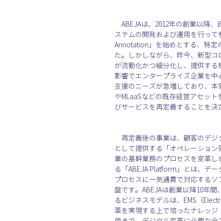
　ABEJAは、2012年の創業以降
ステムの開発および運用を行って参りました。ま
Annotation」を始めとする、
た。しかしながら、昨今、新型コ
が流動化かつ細分化し、提供する
影響でエンタープライズ企業を中
支援のニーズが急増しており、本領
やMLaaSなどの既存経営アセット
びサービスを再定義することを決
　再定義後の事業は、顧客のデジ
として提供する「オペレーション領域
業の基幹業務のプロセスを変革し
る「ABEJA Platform」
プロセスに一気通貫で対応するソ
盤です。ABEJAは創業以降10年
るビジネスモデルは、EMS（Electr
革を実現する上で培ったナレッジ
用まで、デジタル変革に必要な全