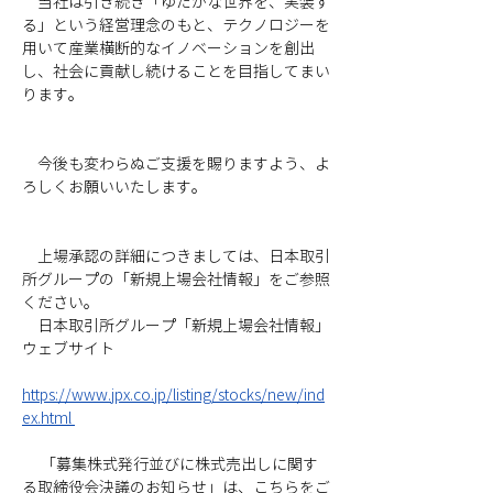
　当社は引き続き「ゆたかな世界を、実装す
る」という経営理念のもと、テクノロジーを
用いて産業横断的なイノベーションを創出
し、社会に貢献し続けることを目指してまい
ります。
　今後も変わらぬご支援を賜りますよう、よ
ろしくお願いいたします。
　上場承認の詳細につきましては、日本取引
所グループの「新規上場会社情報」をご参照
ください。
　日本取引所グループ「新規上場会社情報」
ウェブサイト
https://www.jpx.co.jp/listing/stocks/new/ind
ex.html
 　「募集株式発行並びに株式売出しに関す
る取締役会決議のお知らせ」は、こちらをご