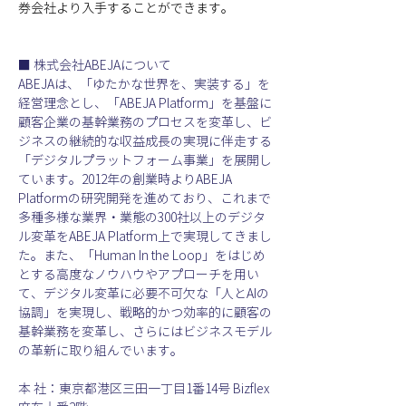
券会社より入手することができます。
■ 株式会社ABEJAについて
ABEJAは、「ゆたかな世界を、実装する」を
経営理念とし、「ABEJA Platform」を基盤に
顧客企業の基幹業務のプロセスを変革し、ビ
ジネスの継続的な収益成長の実現に伴走する
「デジタルプラットフォーム事業」を展開し
ています。2012年の創業時よりABEJA 
Platformの研究開発を進めており、これまで
多種多様な業界・業態の300社以上のデジタ
ル変革をABEJA Platform上で実現してきまし
た。また、「Human In the Loop」をはじめ
とする高度なノウハウやアプローチを用い
て、デジタル変革に必要不可欠な「人とAIの
協調」を実現し、戦略的かつ効率的に顧客の
基幹業務を変革し、さらにはビジネスモデル
の革新に取り組んでいます。
本 社：東京都港区三田一丁目1番14号 Bizflex