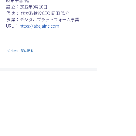
麻布十番2階
設 立：2012年9月10日
代 表： 代表取締役CEO 岡田 陽介
事 業：デジタルプラットフォーム事業
URL ： 
https://abejainc.com
＜ News一覧に戻る
100年後の当たり前を一
緒に創りませんか？
株
式会社ABEJA 求人一覧
大規模言語モデル
（LLM）のビジネス実
装を提供するABEJA
LLM Series