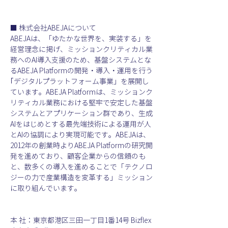
■ 株式会社ABEJAについて
ABEJAは、「ゆたかな世界を、実装する」を
経営理念に掲げ、ミッションクリティカル業
務へのAI導入支援のため、基盤システムとな
るABEJA Platformの開発・導入・運用を行う
｢デジタルプラットフォーム事業」を展開し
ています。ABEJA Platformは、ミッションク
リティカル業務における堅牢で安定した基盤
システムとアプリケーション群であり、生成
AIをはじめとする最先端技術による運用が人
とAIの協調により実現可能です。ABEJAは、
2012年の創業時よりABEJA Platformの研究開
発を進めており、顧客企業からの信頼のも
と、数多くの導入を進めることで「テクノロ
ジーの力で産業構造を変革する」ミッション
に取り組んでいます。
本 社：東京都港区三田一丁目1番14号 Bizflex