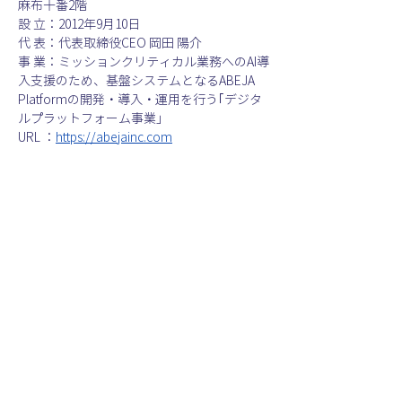
麻布十番2階
設 立：2012年9月10日
代 表：代表取締役CEO 岡田 陽介
事 業：ミッションクリティカル業務へのAI導
入支援のため、基盤システムとなるABEJA 
Platformの開発・導入・運用を行う｢デジタ
ルプラットフォーム事業」
URL ：
https://abejainc.com
＜ News一覧に戻る
100年後の当たり前を一
緒に創りませんか？
株