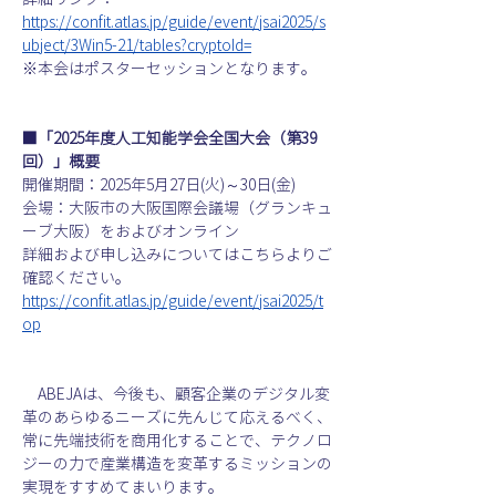
https://confit.atlas.jp/guide/event/jsai2025/s
ubject/3Win5-21/tables?cryptoId=
※本会はポスターセッションとなります。
■「2025年度人工知能学会全国大会（第39
回）」概要
開催期間：2025年5月27日(火)～30日(金)
会場：大阪市の大阪国際会議場（グランキュ
ーブ大阪）をおよびオンライン
詳細および申し込みについてはこちらよりご
確認ください。
https://confit.atlas.jp/guide/event/jsai2025/t
op
ABEJAは、今後も、顧客企業のデジタル変
革のあらゆるニーズに先んじて応えるべく、
常に先端技術を商用化することで、テクノロ
ジーの力で産業構造を変革するミッションの
実現をすすめてまいります。