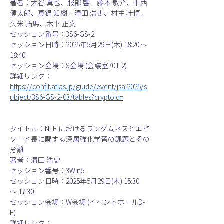
著者：大谷 真也、服部 響、藤本 敬介、中西 
健太郎、真鍋 知樹、清田 浩史、村主 壮悟、
久米 拓馬、木下 正文
セッション番号：3S6-GS-2
セッション日時：2025年5月29日(木) 18:20 〜 
18:40
セッション会場：S会場 (会議室701-2)
詳細リンク：
https://confit.atlas.jp/guide/event/jsai2025/s
ubject/3S6-GS-2-03/tables?cryptoId=
タイトル：NLE におけるランダムネスとエピ
ソード長に関する深層強化学習の課題とその
分離
著者：清田 浩史
セッション番号：3Win5
セッション日時：2025年5月29日(木) 15:30  
〜 17:30
セッション会場：W会場 (イベントホールD-
E)
詳細リンク：