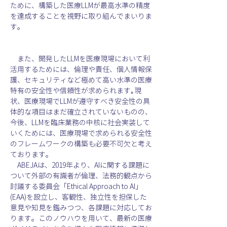
ために、構築した医療LLMが最高水準の精度
を達成することを視野に取り組んでまいりま
す。
　また、開発したLLMを医療現場において利
活用するためには、倫理や責任、個人情報保
護、セキュリティなど極めて高い水準の医療
特有の安全性や信頼性が求められます｡現
状、医療現場でLLMが遵守すべき安全性の具
体的な項目はまだ確立されていないものの、
今後、LLMを臨床業務の中核に社会実装して
いくためには、医療現場で求められる安全性
のフレームワークの構築も必要不可欠と考え
ております。
　ABEJAは、2019年より、AIに関する課題に
ついて外部の有識者が倫理、法務的観点から
討議する委員会「Ethical Approach to AI」
(EAA)を設立し、客観性、独立性を担保した
意見や知見を鑑みつつ、各課題に対応してお
ります。このノウハウを用いて、最新の医療