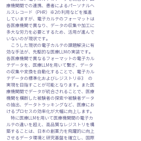
療機関間での連携、患者によるパーソナルヘ
ルスレコード（PHR）※2の利用などを推進
していますが、電子カルテのフォーマットは
各医療機関で異なり、データの収集や加工に
多大な労力を必要とするため、活用が進んで
いないのが現状です。
　こうした現状の電子カルテの課題解決に有
効な手法が、先駆的な医療LLMの実装です。
各医療機関で異なるフォーマットの電子カル
テデータを、医療LLMを用いて繋ぎ、データ
の収集や変換を自動化することで、電子カル
テデータの標準化およびレジストリ※3     の
実現を目指すことが可能となります。また医
療機関間でデータが統合されることで、医療
機関を横断した被験者の探索や被験者データ
の抽出、データトラッキングなど、医療にお
けるプロセスの効率化が大幅に向上します。
　特に医療LLMを用いて医療機関間の電子カ
ルテの違いを超え、高品質なレジストリを構
築することは、日本の創薬力を飛躍的に向上
させるデータ環境と研究基盤を確立し、国際