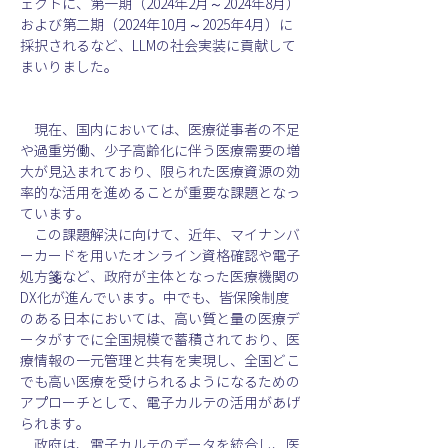
ェクトに、第一期（2024年2月～2024年8月）
および第二期（2024年10月～2025年4月）に
採択されるなど、LLMの社会実装に貢献して
まいりました。
　現在、国内においては、医療従事者の不足
や過重労働、少子高齢化に伴う医療需要の増
大が見込まれており、限られた医療資源の効
率的な活用を進めることが重要な課題となっ
ています。
　この課題解決に向けて、近年、マイナンバ
ーカードを用いたオンライン資格確認や電子
処方箋など、政府が主体となった医療機関の
DX化が進んでいます。中でも、皆保険制度
のある日本においては、高い質と量の医療デ
ータがすでに全国規模で蓄積されており、医
療情報の一元管理と共有を実現し、全国どこ
でも高い医療を受けられるようになるための
アプローチとして、電子カルテの活用があげ
られます。
　政府は、電子カルテのデータを統合し、医