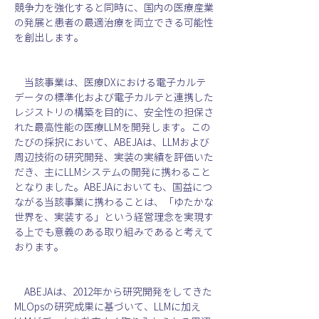
競争力を強化すると同時に、国内の医療産業
の発展と患者の最適治療を両立できる可能性
を創出します。
　当該事業は、医療DXにおける電子カルテ
データの標準化および電子カルテと連携した
レジストリの構築を目的に、安全性の担保さ
れた最高性能の医療LLMを開発します。この
たびの採択において、ABEJAは、LLMおよび
周辺技術の研究開発、実装の実績を評価いた
だき、主にLLMシステムの開発に携わること
となりました。ABEJAにおいても、国益につ
ながる当該事業に携わることは、「ゆたかな
世界を、実装する」という経営理念を実現す
る上でも意義のある取り組みであると考えて
おります。
　ABEJAは、2012年から研究開発をしてきた
MLOpsの研究成果に基づいて、LLMに加え