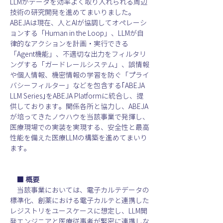
LLMがデータを効率よく取り入れられる周辺
技術の研究開発を進めてまいりました。
ABEJAは現在、人とAIが協調してオペレーシ
ョンする「Human in the Loop」、LLMが自
律的なアクションを計画・実行できる
「Agent機能」、不適切な出力をフィルタリ
ングする「ガードレールシステム」、誤情報
や個人情報、機密情報の学習を防ぐ「プライ
バシーフィルター」などを包含する｢ABEJA 
LLM Series｣をABEJA Platformに統合し、提
供しております。関係各所と協力し、ABEJA
が培ってきたノウハウを当該事業で発揮し、
医療現場での実装を実現する、安全性と最高
性能を備えた医療LLMの構築を進めてまいり
ます。
　■ 概要
　当該事業においては、電子カルテデータの
標準化、創薬における電子カルテと連携した
レジストリをユースケースに想定し、LLM開
発エンジニアと医療従事者が緊密に連携しな