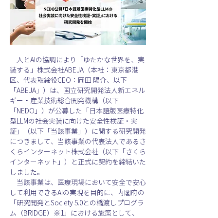
人とAIの協調により「ゆたかな世界を、実
装する」株式会社ABEJA（本社：東京都港
区、代表取締役CEO：岡田 陽介、以下
「ABEJA」）は、国立研究開発法人新エネル
ギー・産業技術総合開発機構（以下
「NEDO」）が公募した「日本語版医療特化
型LLMの社会実装に向けた安全性検証・実
証」（以下「当該事業」）に関する研究開発
につきまして、当該事業の代表法人であるさ
くらインターネット株式会社（以下「さくら
インターネット」）と正式に契約を締結いた
しました。
　当該事業は、医療現場において安全で安心
して利用できるAIの実現を目的に、内閣府の
「研究開発とSociety 5.0との橋渡しプログラ
ム（BRIDGE）※1」における施策として、