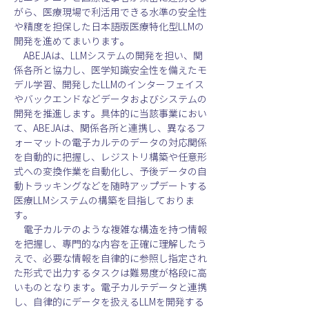
がら、医療現場で利活用できる水準の安全性
や精度を担保した日本語版医療特化型LLMの
開発を進めてまいります。
　ABEJAは、LLMシステムの開発を担い、関
係各所と協力し、医学知識安全性を備えたモ
デル学習、開発したLLMのインターフェイス
やバックエンドなどデータおよびシステムの
開発を推進します。具体的に当該事業におい
て、ABEJAは、関係各所と連携し、異なるフ
ォーマットの電子カルテのデータの対応関係
を自動的に把握し、レジストリ構築や任意形
式への変換作業を自動化し、予後データの自
動トラッキングなどを随時アップデートする
医療LLMシステムの構築を目指しておりま
す。
　電子カルテのような複雑な構造を持つ情報
を把握し、専門的な内容を正確に理解したう
えで、必要な情報を自律的に参照し指定され
た形式で出力するタスクは難易度が格段に高
いものとなります。電子カルテデータと連携
し、自律的にデータを扱えるLLMを開発する