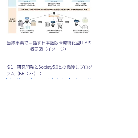
当該事業で目指す日本語版医療特化型LLMの
概要図（イメージ）
※1　研究開発とSociety5.0との橋渡しプログ
ラム（BRIDGE）：
https://www8.cao.go.jp/cstp/bridge/index.ht
ml
※2     パーソナルヘルスレコード（PHR）：
個人の健康や医療、介護に関する情報を、患
者自身がデジタルで一元的に管理し、活用す
る仕組み
※3      レジストリ：特定の疾患や治療に関す
る情報を収集・管理するためのデータベース