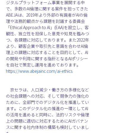
ジタルプラットフォーム事業を展開する中
で、多数のAI倫理に関する案件を担ってきた
ABEJAは、2019年より外部の有識者がAIの倫
理や法務的観点から課題を討議する委員会
「Ethical Approach to AI」(EAA)を設立し、客
観性、独立性を担保した意見や知見を鑑みつ
つ、各課題に対応しております。また2022年
より、顧客企業や取引先と意識を合わせAI倫
理上の課題に対応することを目的として、AI
の開発や利用に関する指針となるAIポリシー
を自社で策定し運用を進めております。
https://www.abejainc.com/ai-ethics
　京セラは、人口減少・働き方の多様化など
の社会課題への対応、そして競争力の強化の
ために、全部門でのデジタル化を推進してい
ます。このデジタル化の推進の一環としてAI
の活用を進めると同時に、法的リスクや倫理
上の問題に適切に対応するためにAIガバナン
スに関する社内体制の構築も検討していまし