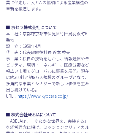
業に伴走し、人とAIの協調による産業構造の
革新を推進します。
■ 京セラ株式会社について
本　社：京都府京都市伏見区竹田鳥羽殿町6
番地
設　立：1959年4月
代　表：代表取締役社長 谷本 秀夫
事　業：独自の技術を活かし、情報通信やモ
ビリティ、環境・エネルギー、医療分野など
幅広い市場でグローバルに事業を展開。現在
は約300社と約8万人規模のグループとなり、
多角的な事業とシナジーで新しい価値を生み
出し続けている。
URL：
https://www.kyocera.co.jp/
■ 株式会社ABEJAについて
ABEJAは、「ゆたかな世界を、実装する」
を経営理念に掲げ、ミッションクリティカル