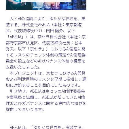
人とAIの協調により「ゆたかな世界を、実
装する」株式会社ABEJA（本社：東京都港
区、代表取締役CEO：岡田 陽介、以下
「ABEJA」）は、京セラ株式会社（本社：京
都府京都市伏見区、代表取締役社長：谷本 
秀夫、以下「京セラ」）におけるAI倫理に関
するリスクのチェック体制の策定やAI倫理委
員会の設立などのAIガバナンス体制の構築を
支援いたしました。
　本プロジェクトは、京セラにおけるAI開発
および利活用時のリスクを早期に検知し、適
切に対処することを目的にしたものです。
　引き続き、ABEJAは京セラのAI倫理委員会
や事務局と協働し、ABEJAが培ってきたAI倫
理およびガバナンスに関する専門的な知見を
提供してまいります。
ABEJAは、「ゆたかな世界を、実装する」