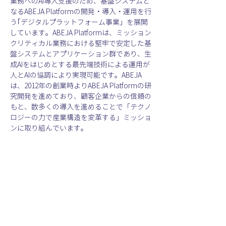
業務へのAI導入支援のため、基盤システムと
なるABEJA Platformの開発・導入・運用を行
う｢デジタルプラットフォーム事業」を展開
しています。ABEJA Platformは、ミッション
クリティカル業務における堅牢で安定した基
盤システムとアプリケーション群であり、生
成AIをはじめとする最先端技術による運用が
人とAIの協調により実現可能です。ABEJA
は、2012年の創業時よりABEJA Platformの研
究開発を進めており、顧客企業からの信頼の
もと、数多くの導入を進めることで「テクノ
ロジーの力で産業構造を変革する」ミッショ
ンに取り組んでいます。
本社：東京都港区三田一丁目1番14号 Bizflex
麻布十番2階
設立：2012年9月10日 
代表：代表取締役CEO 岡田 陽介
事業：ミッションクリティカル業務へのAI導
入支援のため、基盤システムとなるABEJA 
Platformの開発・導入・運用を行う｢デジタ