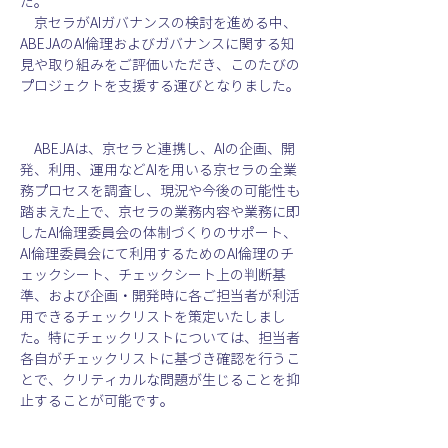
た。
　京セラがAIガバナンスの検討を進める中、
ABEJAのAI倫理およびガバナンスに関する知
見や取り組みをご評価いただき、このたびの
プロジェクトを支援する運びとなりました。
　ABEJAは、京セラと連携し、AIの企画、開
発、利用、運用などAIを用いる京セラの全業
務プロセスを調査し、現況や今後の可能性も
踏まえた上で、京セラの業務内容や業務に即
したAI倫理委員会の体制づくりのサポート、
AI倫理委員会にて利用するためのAI倫理のチ
ェックシート、チェックシート上の判断基
準、および企画・開発時に各ご担当者が利活
用できるチェックリストを策定いたしまし
た。特にチェックリストについては、担当者
各自がチェックリストに基づき確認を行うこ
とで、クリティカルな問題が生じることを抑
止することが可能です。