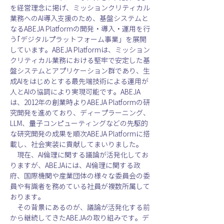
を経営理念に掲げ、ミッションクリティカル
業務へのAI導入支援のため、基盤システムと
なるABEJA Platformの開発・導入・運用を行
う｢デジタルプラットフォーム事業」を展開
しています。ABEJA Platformは、ミッション
クリティカル業務における堅牢で安定した基
盤システムとアプリケーション群であり、生
成AIをはじめとする最先端技術による運用が
人とAIの協調により実現可能です。ABEJA
は、2012年の創業時よりABEJA Platformの研
究開発を進めており、ディープラーニング、
LLM、量子コンピューティングなどの先駆的
な研究開発の成果を順次ABEJA Platformに搭
載し、社会実装に貢献してまいりました。
　現在、AI倫理に関する議論が活発化してお
りますが、ABEJAには、AI倫理に関する政
府、国際機関や産業団体の様々な委員会の委
員や有識者を務めている社員が複数所属して
おります。
　その背景にあるのが、議論が活発化する前
から継続してきたABEJAの取り組みです。デ