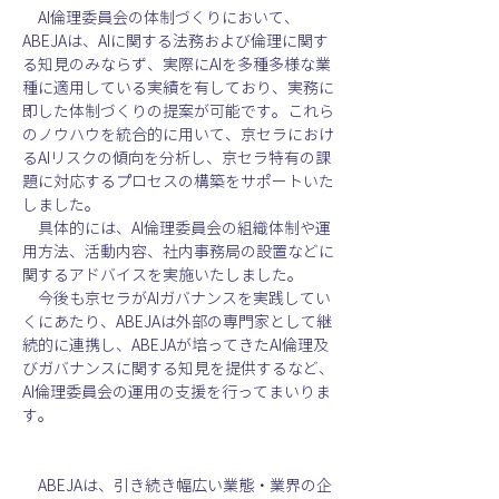
　AI倫理委員会の体制づくりにおいて、
ABEJAは、AIに関する法務および倫理に関す
る知見のみならず、実際にAIを多種多様な業
種に適用している実績を有しており、実務に
即した体制づくりの提案が可能です。これら
のノウハウを統合的に用いて、京セラにおけ
るAIリスクの傾向を分析し、京セラ特有の課
題に対応するプロセスの構築をサポートいた
しました。
　具体的には、AI倫理委員会の組織体制や運
用方法、活動内容、社内事務局の設置などに
関するアドバイスを実施いたしました。
　今後も京セラがAIガバナンスを実践してい
くにあたり、ABEJAは外部の専門家として継
続的に連携し、ABEJAが培ってきたAI倫理及
びガバナンスに関する知見を提供するなど、
AI倫理委員会の運用の支援を行ってまいりま
す。
　ABEJAは、引き続き幅広い業態・業界の企