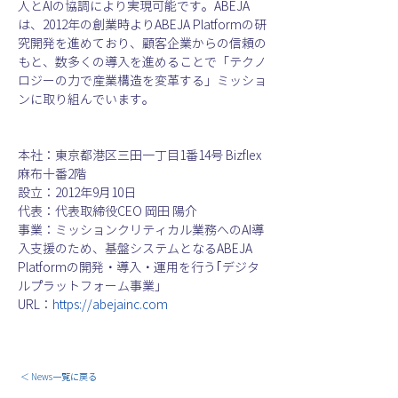
人とAIの協調により実現可能です。ABEJA
は、2012年の創業時よりABEJA Platformの研
究開発を進めており、顧客企業からの信頼の
もと、数多くの導入を進めることで「テクノ
ロジーの力で産業構造を変革する」ミッショ
ンに取り組んでいます。
本社：東京都港区三田一丁目1番14号 Bizflex
麻布十番2階
設立：2012年9月10日
代表：代表取締役CEO 岡田 陽介
事業：ミッションクリティカル業務へのAI導
入支援のため、基盤システムとなるABEJA 
Platformの開発・導入・運用を行う｢デジタ
ルプラットフォーム事業」
URL：
https://abejainc.com
＜ News一覧に戻る