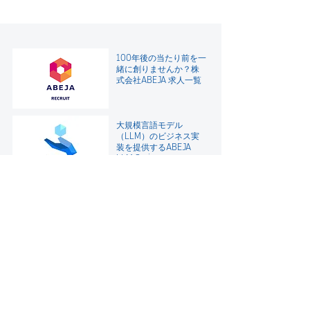
100年後の当たり前を一
緒に創りませんか？
株
式会社ABEJA 求人一覧
大規模言語モデル
（LLM）のビジネス実
装を提供するABEJA
LLM Series
"公平を期すAI" のビジネ
ス実装を支援
AIガバナンスコンサル
テーション
人材育成でDXを加速さ
せる――
ABEJA DX人材育成支援