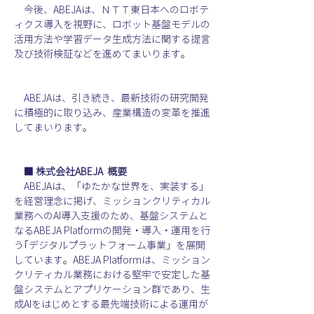
　今後、ABEJAは、ＮＴＴ東日本へのロボテ
ィクス導入を視野に、ロボット基盤モデルの
活用方法や学習データ生成方法に関する提言
及び技術検証などを進めてまいります。
　ABEJAは、引き続き、最新技術の研究開発
に積極的に取り込み、産業構造の変革を推進
してまいります。
　■ 株式会社ABEJA  概要
　ABEJAは、「ゆたかな世界を、実装する」
を経営理念に掲げ、ミッションクリティカル
業務へのAI導入支援のため、基盤システムと
なるABEJA Platformの開発・導入・運用を行
う｢デジタルプラットフォーム事業」を展開
しています。ABEJA Platformは、ミッション
クリティカル業務における堅牢で安定した基
盤システムとアプリケーション群であり、生
成AIをはじめとする最先端技術による運用が