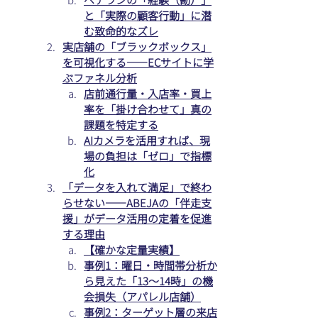
と「実際の顧客行動」に潜
む致命的なズレ
実店舗の「ブラックボックス」
を可視化する――ECサイトに学
ぶファネル分析
店前通行量・入店率・買上
率を「掛け合わせて」真の
課題を特定する
AIカメラを活用すれば、現
場の負担は「ゼロ」で指標
化
「データを入れて満足」で終わ
らせない――ABEJAの「伴走支
援」がデータ活用の定着を促進
する理由
【確かな定量実績】
事例1：曜日・時間帯分析か
ら見えた「13〜14時」の機
会損失（アパレル店舗）
事例2：ターゲット層の来店