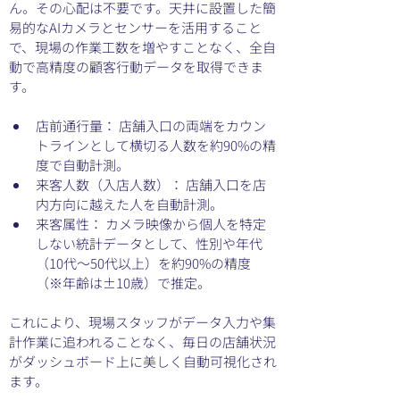
ん。その心配は不要です。天井に設置した簡
易的なAIカメラとセンサーを活用すること
で、現場の作業工数を増やすことなく、全自
動で高精度の顧客行動データを取得できま
す。
店前通行量： 店舗入口の両端をカウン
トラインとして横切る人数を約90%の精
度で自動計測。
来客人数（入店人数）： 店舗入口を店
内方向に越えた人を自動計測。
来客属性： カメラ映像から個人を特定
しない統計データとして、性別や年代
（10代〜50代以上）を約90%の精度
（※年齢は±10歳）で推定。
これにより、現場スタッフがデータ入力や集
計作業に追われることなく、毎日の店舗状況
がダッシュボード上に美しく自動可視化され
ます。