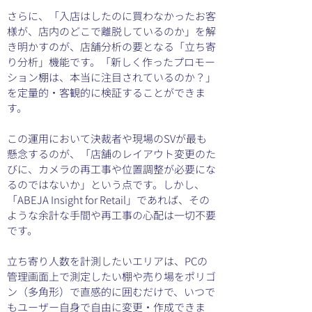
さらに、「入店はしたのに買わなかったお客
様が、店内のどこで離脱しているのか」を解
き明かすのが、店舗分析の要となる「立ち寄
り分析」機能です。「新しく作ったプロモー
ション棚は、本当に注目されているのか？」
を定量的・客観的に検証することができま
す。
この運用において決裁者や現場のSVが最も
懸念するのが、「店舗のレイアウト変更のた
びに、カメラの再工事や位置調整が必要にな
るのではないか」という点です。しかし、
「ABEJA Insight for Retail」であれば、その
ような余計な手間や再工事の心配は一切不要
です。
立ち寄り人数を計測したいエリアは、PCの
管理画面上で測定したい棚や売り場をポリゴ
ン（多角形）で直感的に囲むだけで、いつで
もユーザー自身で自由に変更・作成できま