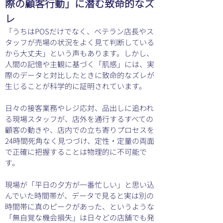
際の顧客行動」に潜む致命的なズ
レ
「うちはPOSだけでなく、ベテラン店長やス
タッフが売場の状況をよく見て判断している
から大丈夫」という声もあります。しかし、
人間の記憶や主観に基づく「肌感」には、実
際のデータと対比したときに致命的なズレが
生じることが科学的に証明されています。
日々の接客業務やレジ応対、品出しに追われ
る現場スタッフが、店外を通行するすべての
顧客の動きや、店内での立ち寄りプロセスを
24時間死角なく見つづけ、定性・定量の両面
で正確に把握することは物理的に不可能で
す。
現場が「平日の夕方が一番忙しい」と思い込
んでいた時間帯が、データで見ると実は別の
時間帯に真のピークがあった、というような
「無自覚な機会損失」は日々どの店舗でも発