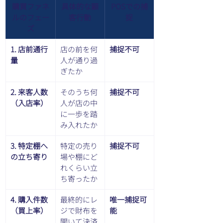
購買ファネ
具体的な顧
POSでの捕
ルのフェー
客行動
捉
ズ
1. 店前通行
店の前を何
捕捉不可
量
人が通り過
ぎたか
2. 来客人数
そのうち何
捕捉不可
（入店率）
人が店の中
に一歩を踏
み入れたか
3. 特定棚へ
特定の売り
捕捉不可
の立ち寄り
場や棚にど
れくらい立
ち寄ったか
4. 購入件数
最終的にレ
唯一捕捉可
（買上率）
ジで財布を
能
開いて決済