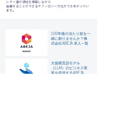
レナー達が領域を横断しながら
協働することができるテクノロジー文化ができあがってい
ます。
100年後の当たり前を一
緒に創りませんか？
株
式会社ABEJA 求人一覧
大規模言語モデル
（LLM）のビジネス実
装を提供するABEJA
LLM Series
"公平を期すAI" のビジネ
ス実装を支援
AIガバナンスコンサル
テーション
人材育成でDXを加速さ
せる――
ABEJA DX人材育成支援