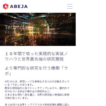
Technology
テクノロジー
１０年間で培った実践的な実装ノ
ウハウと世界最先端の研究開発
より専門的な研究を行う機関「ラ
ボ」
ABEJAには、研究シーズを事業化するための活動を行って
いる「ラボ」があります。
最新の研究論文に日々キャッチアップしながら、国内外で
行われている学会や展示会や研究所など、
さまざまな場所へ足を運び、世界の研究者と積極的に情報
交換を図っています。
また社内でも世界トップクラスの大学教授陣を顧問に迎え