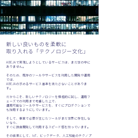
新しい良いものを柔軟に
取り入れる「テクノロジー文化」
ABEJAで実現しようとしているサービスは、まだ世の中に
ありません。
そのため、既存のツールやサービスを利用した開発や運用
では、
ABEJAの求めるサービス基準を満たさないことがありま
す。
だからこそ、新しいテクノロジーを積極的に試し、運用フ
ェーズでの利用まで考慮した上で、
運用可能なツールやサービスを、すぐにプロダクションで
も採用するようにしています。
そして、事業で必要が生じたツールがまだ世界に存在しな
いなら、
すぐに独自開発して利用するスピード感を持っています。
その結果として、IoT、ビックデータ、人工知能のテクノプ