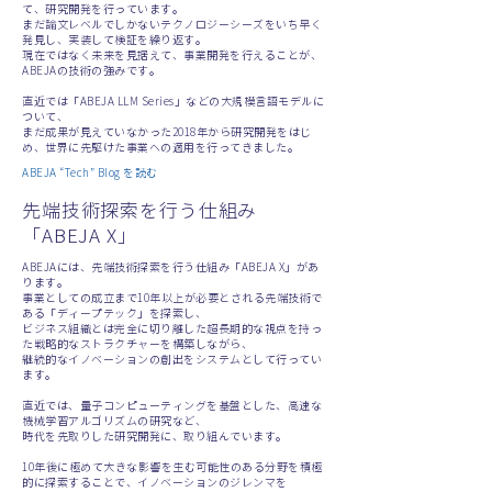
て、研究開発を行っています。
まだ論文レベルでしかないテクノロジーシーズをいち早く
発見し、実装して検証を繰り返す。
現在ではなく未来を見据えて、事業開発を行えることが、
ABEJAの技術の強みです。
直近では「ABEJA LLM Series」などの大規模言語モデルに
ついて、
まだ成果が見えていなかった2018年から研究開発をはじ
め、世界に先駆けた事業への適用を行ってきました。
ABEJA “Tech” Blog を読む
先端技術探索を行う仕組み
「ABEJA X」
ABEJAには、先端技術探索を行う仕組み「ABEJA X」があ
ります。
事業としての成立まで10年以上が必要とされる先端技術で
ある「ディープテック」を探索し、
ビジネス組織とは完全に切り離した超長期的な視点を持っ
た戦略的なストラクチャーを構築しながら、
継続的なイノベーションの創出をシステムとして行ってい
ます。
​直近では、量子コンピューティングを基盤とした、高速な
機械学習アルゴリズムの研究など、
時代を先取りした研究開発に、取り組んでいます。
10年後に極めて大きな影響を生む可能性のある分野を積極
的に探索することで、イノベーションのジレンマを