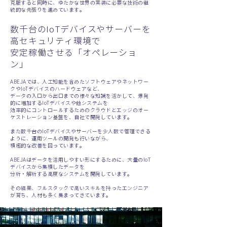
克服すると同時に、ゆたかな世界の実装に必要な技術の継
続的な先張りを進めています。
数千台のIoTデバイスやサーバーを
高セキュリティ環境で
安定稼働させる「オペレーショ
ン」
ABEJAでは、人工知能を含めたソフトウェアやネットワー
クやIoTデバイスのハードウェアなど、
データの入口から出口までの様々な知識を活かして、爆発
的に増加するIoTデバイスや他システムを
効率的にコントロールするためのクラウドとエッジのオー
ケストレーション基盤を、自社で開発しています。
また数千台のIoTデバイスやサーバーを少人数で管理できる
ように、運用ツールの開発も行いながら、
積極的な改善を図っています。
ABEJAはデータを活用しやすい形にするために、大量のIoT
デバイスから集積したデータを
分析・解析する高度なシステムを開発しています。
その結果、フルスタックで高いスキルを持ったエンジニア
が育ち、人材も多く集まってきています。