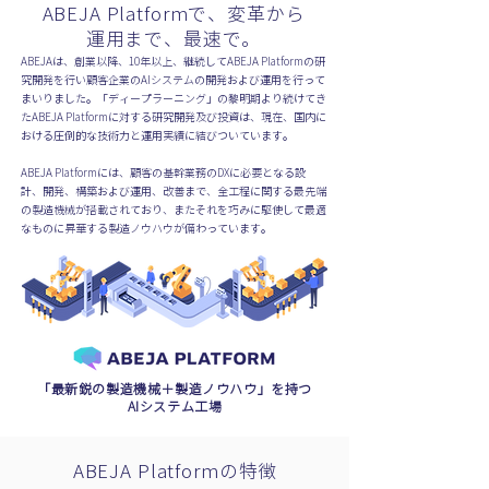
ABEJA Platformで、変革から
運用まで、最速で。
ABEJAは、創業以降、10年以上、継続してABEJA Platformの研
究開発を行い顧客企業のAIシステムの開発および運用を行って
まいりました。「ディープラーニング」の黎明期より続けてき
たABEJA Platformに対する研究開発及び投資は、現在、国内に
おける圧倒的な技術力と運用実績に結びついています。
ABEJA Platformには、顧客の基幹業務のDXに必要となる設
計、開発、構築および運用、改善まで、全工程に関する最先端
の製造機械が搭載されており、またそれを巧みに駆使して最適
なものに昇華する製造ノウハウが備わっています。
「最新鋭の製造機械＋製造ノウハウ」を持つ
AIシステム工場
ABEJA Platformの特徴