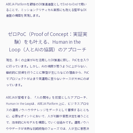
ABEJA Platformを顧客のDX推進基盤としてEnd-to-Endで用い
ることで、ミッションクリティカル業務にも耐える堅牢なDX
基盤の構築を実現します。
ゼロPoC（Proof of Concept：実証実
験）をも叶える、Human in the
Loop（人とAIの協調）のアプローチ
現在、多くの企業がAIを活用したDX推進に際し、PoCを念入り
に行っています。しかし、AIの精度が思うように上がらない、
継続的に投資を行うことに障壁が生じたなどの理由から、PoC
でプロジェクトが止まり実運用に至らないケースが大半にのぼ
っています。
ABEJAが提唱する、「人の関与」を前提としたアプローチ、
Human in the Loopは、ABEJA Platform上に、ビジネスプロセ
スの運用ノウハウやナレッジをデータとして蓄積するととも
に、必要なポイントにおいて、人が判断や意思決定を補うこと
で、効率的にAIモデルを構築していく仕組みです。運用ノウハ
ウやデータが未熟な初期段階のフェーズでは、人が主に意思決