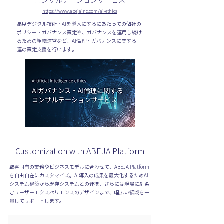
コンサルテーションサービス
https://www.abejainc.com/ai-ethics
高度デジタル技術・AIを導入にするにあたっての個社の
ポリシー・ガバナンス策定や、ガバナンスを運用し続け
るための組織運営など、AI倫理・ガバナンスに関する一
連の策定支援を行います。
Customization with ABEJA Platform
顧客固有の業務やビジネスモデルに合わせて、ABEJA Platform
を自由自在にカスタマイズ。AI導入の成果を最大化するためAI
システム構築から既存システムとの連携、さらには現場に馴染
むユーザーエクスペリエンスのデザインまで、幅広い領域を一
貫してサポートします。