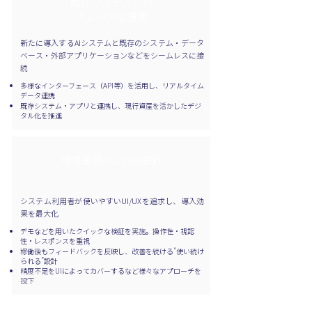
既存システムとの
スムーズな連携
新たに導入するAIシステムと既存のシステム・データ
ベース・外部アプリケーションなどをシームレスに接
続
多様なインターフェース（API等）を活用し、リアルタイム
データ連携
既存システム・アプリと連携し、現行資産を活かしたデジ
タル化を推進
現場重視のUI/UX設計
システム利用者が使いやすいUI/UXを追求し、導入効
果を最大化
デモなどを用いたクイックな検証を実施。操作性・視認
性・レスポンスを重視
稼働後もフィードバックを反映し、改善を続ける“使い続け
られる”設計
精度不足をUIによってカバーするなど様々なアプローチを
投下