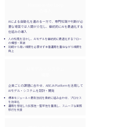
Human in the Loop
の導入​
AIによる自動化を進める一方で、専門知識や判断が必
要な場面では人間が介在し、継続的にAIを最適化する
仕組みの導入
人の知見を活かし、AIモデルを継続的に最適化するフロー
の構想・実装
初期から高い精度を必要せず本番運用を重ねながら精度を
向上
AIモデル・システム
構築
企業ごとの課題に合わせ、ABEJA Platformを活用して
AIモデル・システムを設計・開発
標準モジュール＋最新技術を柔軟に組み合わせ、プロセス
を効率化
運用を想定した拡張性・堅牢性を重視し、スムーズな業務
移行を支援