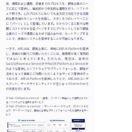
発、構築および運用、改善までのプロセスを、顧客企業のニー
ズに応じて提供し、継続的かつ安定的な運用を行う、ソフトウ
ェア群です。どのプロセスにおいても全方位で対応できる汎用
的な最先端のモジュールを完備し、大きく６つのレイヤーごと
に「パーツ」として整理しています。０からつくると膨大な時
間とコストがかかる各パーツをすでにプリセットしており顧客
企業のニーズや課題に合わせて組み合わせ、セットアップする
ことで、独自のシステムを提供することが可能になります。
一方で、ABEJAは、顧客企業に、単純にABEJA Platformを提供
し、独自の判断でご利用いただくことは、難易度が高く現実的
ではないと考えています。そのため、現在は、従来の
SaaS(Software as a Service)※やPaaS※(Platform as a Service)※
のような提供したソフトウェアやプラットフォームを、顧客が
主体となって自由にご利用いただくようなサービス提供は行っ
ておらず、ABEJA Platformを提供したうえで、ABEJAのコンサ
ルタント、データサイエンティストが主となってEnd-to-Endで
の支援を行います。
※ SaaS（Software as a Service）：通常、パッケージ製品として提供されてい
るソフトウェアを提供するサービス
※ PaaS（Platform as a Service）：サーバーやハードウェア、OS やミドルウ
ェア、データベースなど、開発に必要なプラットフォーム一式を提供するサー
ビス