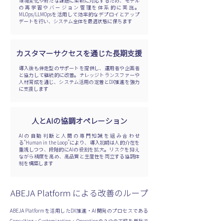
環境変化や新たな課題に柔軟に対応するため、モデル
の再学習やバージョン管理を体系的に実施。
MLOps/LLMOpsを活用して効率的なデプロイとアップ
デートを行い、システム全体を最適状態に保ちます
カスタマーサクセスを通じた長期支援
導入後も伴走型のサポートを提供し、運用者や企画者
と協力して継続的に改善。ナレッジトランスファーや
人材育成を通じ、システム活用の定着とDX推進を強力
に支援します
人とAIの協調オペレーション
AIの自動判断と人間の専門知識を組み合わせ
る“Human in the Loop”により、導入初期は人的介在を
重視しつつ、段階的にAIの役割を拡大。リスクを抑え
ながら精度を高め、高品質と生産性を両立する協調体
制を構築します
ABEJA Platform による改善のループ
ABEJA Platformを活用したDX推進・AI開発のプロセスである