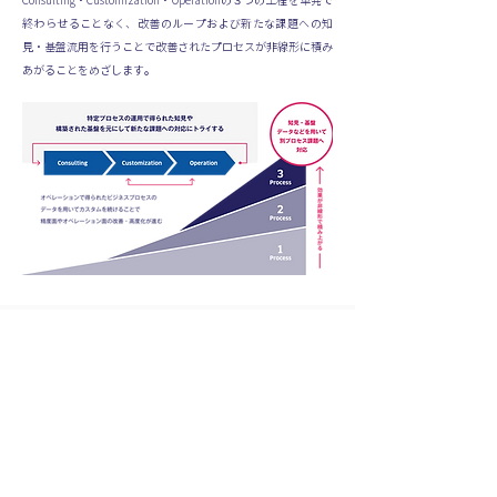
Consulting・Customization・Operationの３つの工程を単発で
終わらせることなく、改善のループおよび新たな課題への知
見・基盤流用を行うことで改善されたプロセスが非線形に積み
あがることをめざします。
提供イメージ
まず、顧客企業の課題をヒアリングし、対象業務を選定し、設
計書を作成します。設計書の合意を得た後、顧客企業は、シス
テムを開発するにあたり必要となるデータをABEJA Platformに
取り込みます。
蓄積されたデータを基に、コンピューティングリソースやセキ
ュリティを担保した環境の元、新たなデータの作成や加工など
を行い、当該データとあらかじめ格納されたAIモデルと組み合