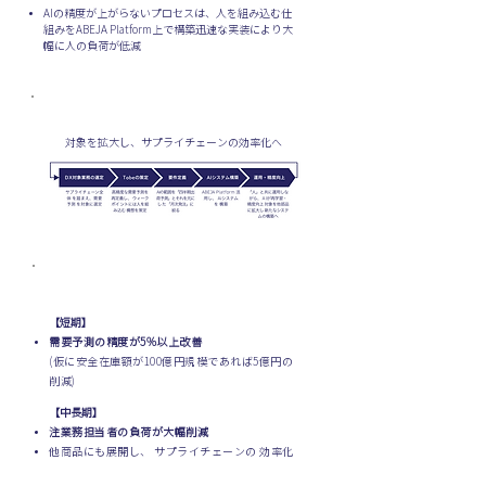
AIの精度が上がらないプロセスは、人を組み込む仕
組みをABEJA Platform上で構築迅速な実装により大
幅に人の負荷が低減
アプローチ
対象を拡大し、サプライチェーンの効率化へ
成果
​【短期】
需要予測の精度が5%以上改善
(仮に安全在庫額が100億円規模であれば5億円の
削減)
​【中長期】
注業務担当者の負荷が大幅削減
他商品にも展開し、 サプライチェーンの 効率化