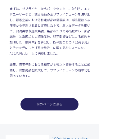
まずは、サプライヤーからパーツセンター、取引先、エン
ドユーザーなど、該当商品の全サプライチェーンを洗い出
し、顧客企業における特定部品の需要数は、部品総数×故
障率から予測されると定義した上で、膨大なデータを用い
て、出荷実績や廃棄実績、製品あたりの部品数から「部品
総数」と季節ごとの稼働係数、終売影響などによる係数を
加味した「故障率」を算出し、四半期ごとの「出荷予測」
とそれを元にした「月次発注」に関するAIシステムを、
ABEJA Platform上に構築しました。
結果、需要予測における精度が５％以上改善することに成
功し、対象商品を拡大して、サプライチェーンの効率化を
図っています。
前のページに戻る