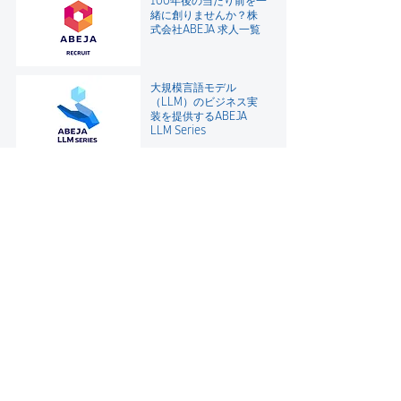
100年後の当たり前を一
緒に創りませんか？
株
式会社ABEJA 求人一覧
大規模言語モデル
（LLM）のビジネス実
装を提供するABEJA
LLM Series
"公平を期すAI" のビジネ
ス実装を支援
AIガバナンスコンサル
テーション
人材育成でDXを加速さ
せる――
ABEJA DX人材育成支援
Home
News
家電メーカーにおける特定部品の在庫管理業務DX
>