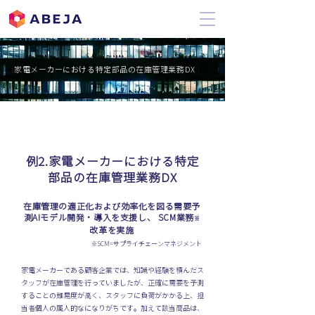
家電メーカーにおける特定部品の在庫管理業務DX
例2.家電メーカーにおける特定
部品の在庫管理業務DX
在庫管理の適正化および効率化を図る需要予
測AIモデル開発・導入を支援し、 SCM業務
※
改革を実施
SCM=サプライチェーンマネジメント
※
家電メーカーである顧客企業では、知識や経験を積んだス
タッフが在庫管理を行っていましたが、正確に需要を予測
することの難易度が高く、スタッフに負荷がかかる上、担
当者個人の属人的なになりがちです。加えて該当商品は、