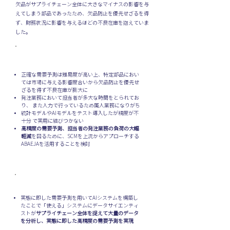
欠品がサプライチェーン全体に大きなマイナスの影響を与
えてしまう部品であったため、欠品防止を優先せざるを得
ず、財務状況に影響を与えるほどの不良在庫を抱えていま
した。
背景・課題
正確な需要予測は難易度が高い上、特定部品におい
ては市場に与える影響度合いから欠品防止を優先せ
ざるを得ず不良在庫が膨大に
発注業務において担当者が多大な時間をとられてお
り、 また人力で行っているため属人業務になりがち
統計モデルやAIモデルをテスト導入したが精度が不
十分 で実用に結びつかない
高精度の需要予測、担当者の発注業務の負荷の大幅
軽減
を図るために、SCMを上流からアプローチする
ABAEJAを活用することを検討
ABEJAの提供価値
実態に即した需要予測を用いてAIシステムを構築し
たことで「使える」システムにデータサイエンティ
ストが
サプライチェーン全体を捉えて大量のデータ
を分析し、実態に即した高精度の需要予測を実現