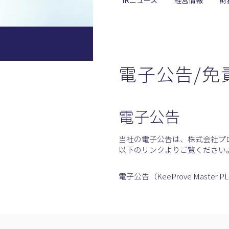
IRニュース
経営情報
財
電子公告/免
電子公告
当社の電⼦公告は、株式会社プロネ
以下のリンクよりご覧ください
電⼦公告（KeeProve Master P