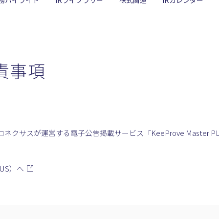
務ハイライト
IRライブラリー
株式関連
IRカレンダー
責事項
クサスが運営する電⼦公告掲載サービス「KeeProve Master 
。
LUS）へ