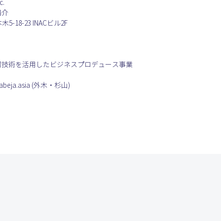
c.
陽介
5-18-23 INACビル2F
学習技術を活用したビジネスプロデュース事業
ja.asia (外木・杉山)  