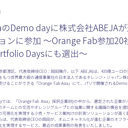
ス
 AsiaのDemo dayに株式会社ABE
ンに参加 〜Orange Fab参加2
folio Daysにも選出〜
都港区、代表取締役CEO：岡田陽介、以下  ABEJA)は、435億ユーロの売
人)をもつ世界最大級の通信事業社の日本法人であるオレンジ・ジャパン株
ことができる「Orange  Fab Asia」にて、パリで開催されるDem
emo dayでは、「Orange Fab  Asia」採択企業8社の中から、選定さ
のチームとの交流やオレンジグループとの協業に関する議論の機会を提供さ
の可視化を実現する小売・サービス業向けの計測ソリューションが高く
らは、代表取締役CEOの岡田が、オムニチャネル化が進む企業のオフラ
化を実現するサービス、最近の成果事例の発表をいたしました。