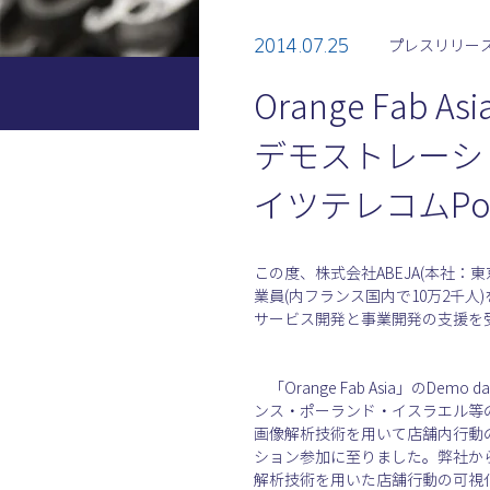
2014.07.25
プレスリリー
Orange Fab
デモストレーショ
イツテレコムPort
この度、株式会社ABEJA(本社：東京
業員(内フランス国内で10万2千
サービス開発と事業開発の支援を受ける
　「Orange Fab Asia」のD
ンス・ポーランド・イスラエル等
画像解析技術を用いて店舗内行動
ション参加に至りました。弊社か
解析技術を用いた店舗行動の可視