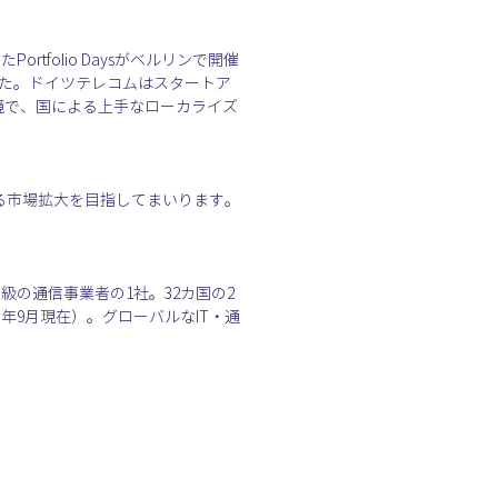
folio Daysがベルリンで開催
ました。ドイツテレコムはスタートア
環境で、国による上手なローカライズ
る市場拡大を目指してまいります。
大級の通信事業者の1社。32カ国の2
3年9月現在）。グローバルなIT・通