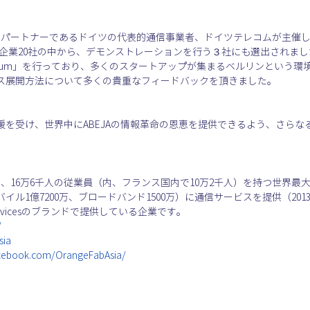
のパートナーであるドイツの代表的通信事業者、ドイツテレコムが主催したPort
ab参加企業20社の中から、デモンストレーションを行う３社にも選出され
Raum」を行っており、多くのスタートアップが集まるベルリンという
ス展開方法について多くの貴重なフィードバックを頂きました。
援を受け、世界中にABEJAの情報革命の恩恵を提供できるよう、さらな
度）、16万6千人の従業員（内、フランス国内で10万2千人）を持つ世界最
バイル1億7200万、ブロードバンド1500万）に通信サービスを提供（201
s Servicesのブランドで提供している企業です。
/
sia
acebook.com/OrangeFabAsia/