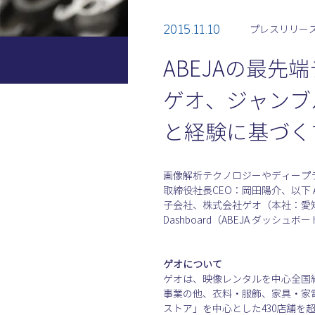
2015.11.10
プレスリリー
ABEJAの最先端
ゲオ、ジャンブ
と経験に基づく
画像解析テクノロジーやディープラ
取締役社長CEO：岡田陽介、以下
子会社、株式会社ゲオ（本社：愛知
Dashboard（ABEJA ダッ
ゲオについて
ゲオは、映像レンタルを中心全国約
事業の他、衣料・服飾、家具・家
ストア」を中心とした430店舗