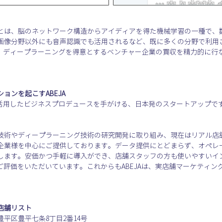
とは、脳のネットワーク構造からアイディアを得た機械学習の一種で、
画像分野以外にも音声認識でも活用されるなど、既に多くの分野で利用
どの企業が、ディープラーニングを得意とするベンチャー企業の買収を精力的に
ョンを起こすABEJA
を活用したビジネスプロデュースを手がける、日本発のスタートアップで
処理技術やディープラーニング技術の研究開発に取り組み、現在はリアル
企業様を中心にご提供しております。データ提供にとどまらず、オペレ
ます。安価かつ手軽に導入ができ、店舗スタッフの方も使いやすいインタ
様からご評価をいただいています。これからもABEJAは、実店舗マーケティ
する店舗リスト
平区豊平七条8丁目2番14号