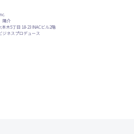
c.
　陽介
木5丁目 18-23 INACビル2階
ビジネスプロデュース