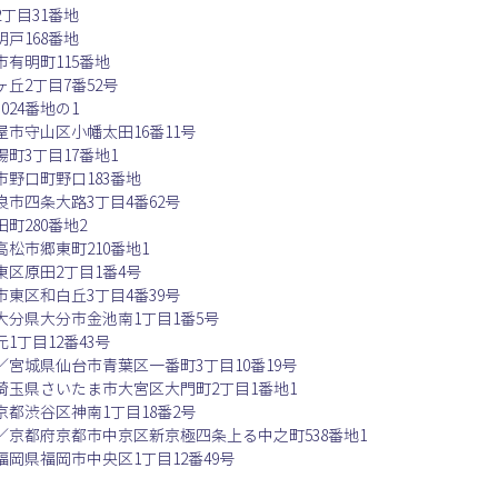
丁目31番地
戸168番地
有明町115番地
丘2丁目7番52号
24番地の1
市守山区小幡太田16番11号
町3丁目17番地1
野口町野口183番地
市四条大路3丁目4番62号
町280番地2
松市郷東町210番地1
区原田2丁目1番4号
東区和白丘3丁目4番39号
分県大分市金池南1丁目1番5号
丁目12番43号
宮城県仙台市青葉区一番町3丁目10番19号
玉県さいたま市大宮区大門町2丁目1番地1
都渋谷区神南1丁目18番2号
京都府京都市中京区新京極四条上る中之町538番地1
岡県福岡市中央区1丁目12番49号