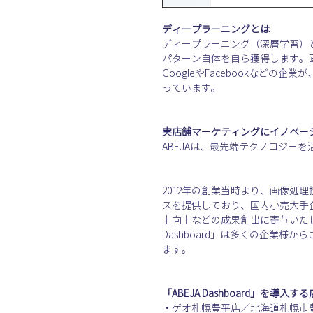
ディープラーニングとは
ディープラーニング（深層学習）
パターン自体を自ら獲得します。
GoogleやFacebookな
っています。
実店舗マーケティングにイノベーシ
ABEJAは、最先端テクノロジー
2012年の創業当時より、画像
スを提供しており、国内小売大手
上向上などの成果創出に寄与いたし
Dashboard」は多くの企業
ます。
「ABEJA Dashboard」を導入
・ゲオ札幌豊平店／北海道札幌市豊