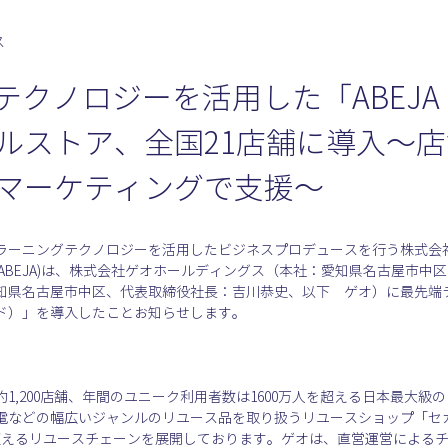
ス
テクノロジーを活用した「ABEJA Da
ルストア、全国21店舗に導入〜
マーケティングで支援〜
ーニングテクノロジーを活用したビジネスプロデュースを行う株式会社A
 ABEJA)は、株式会社ゲオホールディングス（本社：愛知県名古屋市
県名古屋市中区、代表取締役社長：吉川恭史、以下　ゲオ）に最先端テク
シュボード）」を導入したことお知らせします。
1,200店舗、年間のユニーク利用者数は1600万人を超える日本最大級
電などの幅広いジャンルのリユース品を取り扱うリユースショップ「セ
を超えるリユースチェーンを展開しております。ゲオは、直営運営による