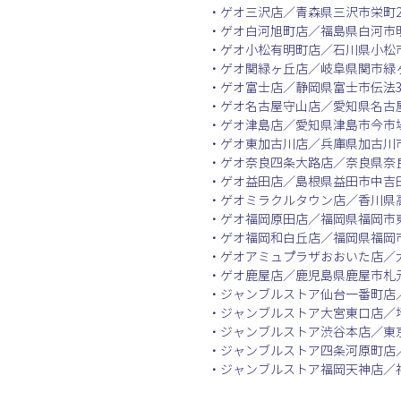
・ゲオ三沢店／青森県三沢市栄町2
・ゲオ白河旭町店／福島県白河市明
・ゲオ小松有明町店／石川県小松市
・ゲオ関緑ヶ丘店／岐阜県関市緑ヶ
・ゲオ富士店／静岡県富士市伝法30
・ゲオ名古屋守山店／愛知県名古屋
・ゲオ津島店／愛知県津島市今市場
・ゲオ東加古川店／兵庫県加古川市
・ゲオ奈良四条大路店／奈良県奈良
・ゲオ益田店／島根県益田市中吉田
・ゲオミラクルタウン店／香川県高
・ゲオ福岡原田店／福岡県福岡市東
・ゲオ福岡和白丘店／福岡県福岡市
・ゲオアミュプラザおおいた店／大
・ゲオ鹿屋店／鹿児島県鹿屋市札元1
・ジャンブルストア仙台一番町店／
・ジャンブルストア大宮東口店／埼
・ジャンブルストア渋谷本店／東京
・ジャンブルストア四条河原町店／
・ジャンブルストア福岡天神店／福