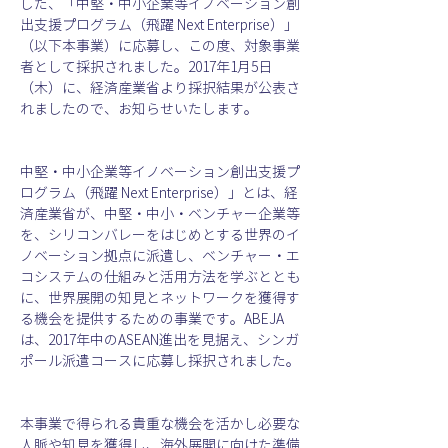
した、「中堅・中小企業等イノベーション創
出支援プログラム（飛躍 Next Enterprise）」
（以下本事業）に応募し、この度、対象事業
者として採択されました。2017年1月5日
（木）に、経済産業省より採択結果が公表さ
れましたので、お知らせいたします。
中堅・中小企業等イノベーション創出支援プ
ログラム（飛躍 Next Enterprise）」とは、経
済産業省が、中堅・中小・ベンチャー企業等
を、シリコンバレーをはじめとする世界のイ
ノベーション拠点に派遣し、ベンチャー・エ
コシステムの仕組みと活用方法を学ぶととも
に、世界展開の知見とネットワークを獲得す
る機会を提供するための事業です。ABEJA
は、2017年中のASEAN進出を見据え、シンガ
ポール派遣コースに応募し採択されました。
本事業で得られる貴重な機会を活かし必要な
人脈や知見を獲得し、海外展開に向けた準備