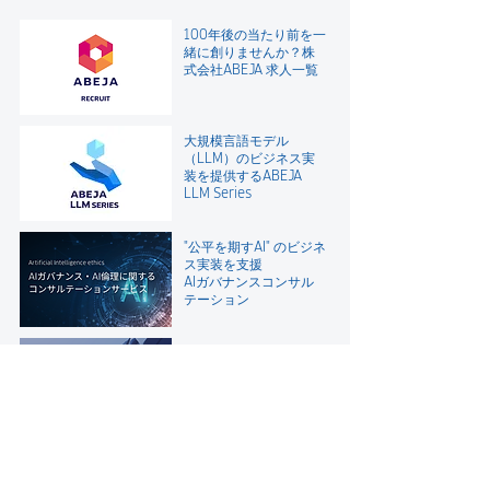
100年後の当たり前を一
緒に創りませんか？
株
式会社ABEJA 求人一覧
大規模言語モデル
（LLM）のビジネス実
装を提供するABEJA
LLM Series
"公平を期すAI" のビジネ
ス実装を支援
AIガバナンスコンサル
テーション
人材育成でDXを加速さ
せる――
ABEJA DX人材育成支援
Home
News
News
>