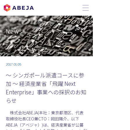
＜ News一覧に戻る
News
ニュース
2017.01.05
〜 シンガポール派遣コースに参
加 〜 経済産業省「飛躍 Next
Enterprise」事業への採択のお知
らせ
　株式会社ABEJA(本社：東京都港区、代表
取締役社長CEO兼CTO：岡田陽介、以下 
ABEJA（アベジャ）)は、経済産業省が公募