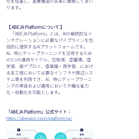
化を促進し、産業構造の変革に貢献してまい
ります。
【 ABEJA Platformについて 】
　「ABEJA Platform」とは、AIの継続的なイ
ンテグレーションに必要なパイプラインを包
括的に提供するAIプラットフォームです。
AI、特にディープラーニングを活用するため
の5つの運用サイクル、①取得、②蓄積、③
学習、④デプロイ、⑤推論・再学習、におけ
る各工程において必要なインフラや周辺シス
テム等を利用でき、AI、特にディープラーニ
ングの実装および運用において大幅な省力
化・自動化を可能とします。
「ABEJA Platform」公式サイト：
https://abejainc.com/platform/ja/