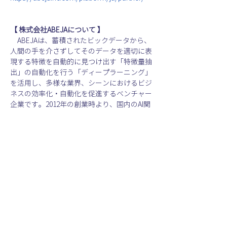
【 株式会社ABEJAについて 】
　ABEJAは、蓄積されたビックデータから、
人間の手を介さずしてそのデータを適切に表
現する特徴を自動的に見つけ出す「特徴量抽
出」の自動化を行う「ディープラーニング」
を活用し、多様な業界、シーンにおけるビジ
ネスの効率化・自動化を促進するベンチャー
企業です。2012年の創業時より、国内のAI関
連を専門とする大学教員陣と連携し、ディー
プラーニング技術などの研究を行っており、
提供するサービスで用いられるディープラー
ニングの技術はすべて自社で開発していま
す。コア技術である、AIプラットフォーム
「ABEJA Platform」を活用した各種ソリュー
ションを様々な業界に提供する他、小売・流
通業界、製造業界、インフラ業界向けのパッ
ケージサービス「ABEJA Insight」の提供を行
っています。これまで、株式会社三越伊勢丹
ホールディングス、株式会社パルコ等、国内