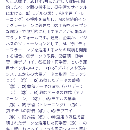
の正式版は、2017年9月に先行して提供を開
始したベータ版の機能に、③学習のサイクル
における、⑸ モデルの設計、⑹ 学習（トレ
ーニング）の機能を追加し、AIの継続的イン
テグレーションに必要な10の工程をオープン
な環境下で包括的に利用することが可能なAI
プラットフォームです。通常、企業が、ビジ
ネスのソリューションとして、AI、特にディ
ープラーニングを活用するための環境を開発
する場合、①データの取得、②蓄積、③学
習、④デプロイ、⑤推論・再学習、という運
用サイクルの中で、　⑴ IoTデバイスや既存
システムからの大量データの取得（コレクシ
ョン）（①）、⑵ 取得したデータの蓄積
（②）、⑶ 蓄積データの確認（バリデーシ
ョン）（②）、⑷ 教師データの作成（アノ
テーション）（②）、⑸ モデルの構築
（③）、⑹ 学習（トレーニング）（③）、
⑺ モデルの評価（④）、⑻ デプロイ
（④）、⑼ 推論（⑤）、⑽ 運用の課程で蓄
積されたデータを活用した再学習（⑤）、の
各工程におけるインフラや周辺システム等を