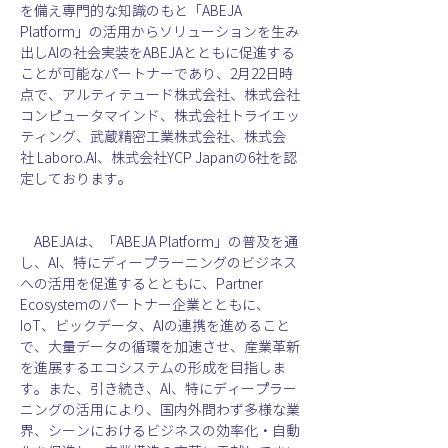
を備え専門的な知識のもと「ABEJA 
Platform」の活用からソリューションを生み
出しAIの社会実装をABEJAとともに促進する
ことが可能なパートナーであり、2月22日時
点で、アルティテュード株式会社、株式会社
コンピュータマインド、株式会社トライエッ
ティング、武蔵精密工業株式会社、株式会
社 Laboro.AI、株式会社YCP Japanの6社を認
定しております。
　ABEJAは、「ABEJA Platform」の普及を通
し、AI、特にディープラーニングのビジネス
への活用を促進するとともに、Partner 
Ecosystemのパートナー企業とともに、
IoT、ビックデータ、AIの連携を進めること
で、大量データの循環を加速させ、産業革新
を進展するエコシステムの形成を目指しま
す。また、引き続き、AI、特にディープラー
ニングの活用により、国内外問わず多様な業
界、シーンにおけるビジネスの効率化・自動