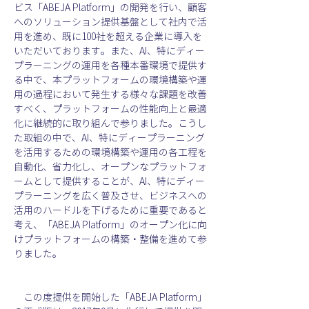
ビス「ABEJA Platform」の開発を行い、顧客
へのソリューション提供基盤として社内で活
用を進め、既に100社を超える企業に導入を
いただいております。また、AI、特にディー
プラーニングの運用を各種本番環境で提供す
る中で、本プラットフォームの環境構築や運
用の過程において発生する様々な課題を改善
すべく、プラットフォームの性能向上と最適
化に継続的に取り組んで参りました。こうし
た取組の中で、AI、特にディープラーニング
を活用するための環境構築や運用の各工程を
自動化、省力化し、オープンなプラットフォ
ームとして提供することが、AI、特にディー
プラーニングを広く普及させ、ビジネスへの
活用のハードルを下げるために重要であると
考え、「ABEJA Platform」のオープン化に向
けプラットフォームの構築・整備を進めて参
りました。
　この度提供を開始した「ABEJA Platform」