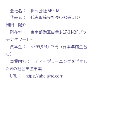
　会社名：　株式会社 ABEJA
　代表者：　代表取締役社長CEO兼CTO　
岡田　陽介

　所在地：　東京都港区白金1-17-3 NBFプラ
チナタワー10F

　資本金：　5,399,974,043円（資本準備金含
む）

　事業内容：　ディープラーニングを活用し
たAIの社会実装事業

　URL：　https://abejainc.com
《 本件に関するお問合せ 》
株式会社ABEJA　担当：広報 中野
電話番号：03-5447-7430　メール：
pr@abejainc.com