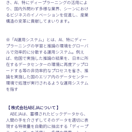
き、AI、特にディープラーニングの活用によ
り、国内外問わず多様な業界、シーンにおけ
るビジネスのイノベーションを促進し、産業
構造の変革に貢献してまいります。
※「AI運用システム」とは、AI、特にディー
プラーニングの学習と推論の環境をグローバ
ルで効率的に分散する運用システム。例え
ば、他国で実施した推論の結果を、日本に所
在するデータセンターの環境に再度アップロ
ードする等の非効率的なプロセスを省き、推
論を実施した国のエリア内のデータセンター
環境で処理が実行されるような運用システム
を指す
【 株式会社ABEJAについて 】
　ABEJAは、蓄積されたビックデータから、
人間の手を介さずしてそのデータを適切に表
現する特徴量を自動的に抽出する「ディープ