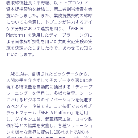
表取締役社長：平野聡、以下 トプコン）と
資本提携契約を締結し、第三者割当増資を実
施いたしました。また、業務提携契約の締結
についても合意し、トプコンが注力するアイ
ケア分野において連携を図り、「ABEJA 
Platform」を活用したディープラーニングに
よる画像解析技術を用いた共同実証実験の実
施を決定いたしましたので、あわせてお知ら
せいたします。
　ABEJAは、蓄積されたビックデータから、
人間の手を介さずしてそのデータを適切に表
現する特徴量を自動的に抽出する「ディープ
ラーニング」を活用し、多様な業界、シーン
におけるビジネスのイノベーションを促進す
るベンチャー企業です。コア技術であるAIプ
ラットフォーム「ABEJA Platform」を活用
し、ダイキン工業、武蔵精密工業、コマツ製
作所等との協業を実施し、各種ソリューショ
ンを様々な業界に提供し100社以上でAIの本