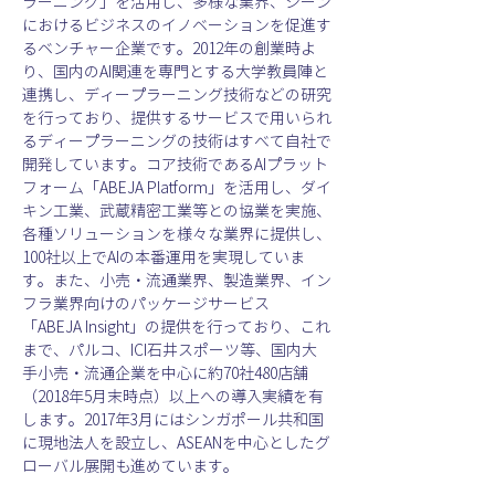
ラーニング」を活用し、多様な業界、シーン
におけるビジネスのイノベーションを促進す
るベンチャー企業です。2012年の創業時よ
り、国内のAI関連を専門とする大学教員陣と
連携し、ディープラーニング技術などの研究
を行っており、提供するサービスで用いられ
るディープラーニングの技術はすべて自社で
開発しています。コア技術であるAIプラット
フォーム「ABEJA Platform」を活用し、ダイ
キン工業、武蔵精密工業等との協業を実施、
各種ソリューションを様々な業界に提供し、
100社以上でAIの本番運用を実現していま
す。また、小売・流通業界、製造業界、イン
フラ業界向けのパッケージサービス
「ABEJA Insight」の提供を行っており、これ
まで、パルコ、ICI石井スポーツ等、国内大
手小売・流通企業を中心に約70社480店舗
（2018年5月末時点）以上への導入実績を有
します。2017年3月にはシンガポール共和国
に現地法人を設立し、ASEANを中心としたグ
ローバル展開も進めています。