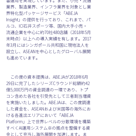
番運用を実現しています。また、小売・流通
業界、製造業界、インフラ業界を対象とし業
界特化型パッケージサービス「ABEJA 
Insight」の提供を行っており、これまで、パ
ルコ、ICI石井スポーツ等、国内大手小売・
流通企業を中心に約70社480店舗（2018年5月
末時点）以上への導入実績を有します。2017
年3月にはシンガポール共和国に現地法人を
設立し、ASEANを中心としたグローバル展開
も進めています。
　この度の資本提携は、ABEJAが2018年6月
29日に完了したシリーズCラウンド総額約42
億5,000万円の資金調達の一環であり、トプ
コン含めた各社を引受先として三者割当増資
を実施いたしました。ABEJAは、この度調達
した資金を、ASEANおよび米国等の海外にお
ける各進出エリアにおいて「ABEJA 
Platform」上で世界レベルの分散環境を構築
すべくAI運用システム※の拠点を整備する資
金として充当し海外展開を加速します。ま