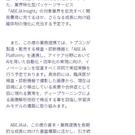
た、業界特化型パッケージサービス
「ABEJA Insight」の対象業界を拡充すべく開
発費用に充てるほか、さらなる成長に向け組
織体制の強化に充当する予定です。
　また、この度の業務提携では、トプコンが
製造・販売する検査・診断機器と「ABEJA  
Platform」を連携し、アイケア分野において
AIを用いた自動化・効率化の実現に向け、イ
ノベーションを促進すべく共同で実証実験を
行う予定でおります。具体的には、臨床医が
検査・診断機器で撮影した画像から、現在は
目視により検出している疾患や合併症として
目に現れる異常を、ディープラーニングによ
る画像解析技術で検出する事を目指し学習済
みモデルの構築に取り組みます。　
　ABEJAは、この度の資本・業務提携を長期
的な成長に向けた基盤構築に活かし、引き続