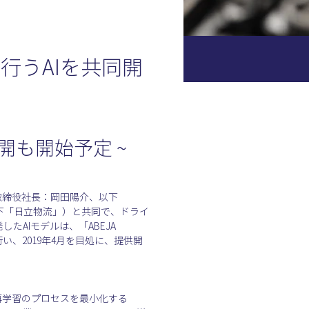
行うAIを共同開
も開始予定 ~
取締役社長：岡田陽介、以下
下「日立物流」）と共同で、ドライ
AIモデルは、「ABEJA 
行い、2019年4月を目処に、提供開
再学習のプロセスを最小化する