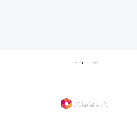
Home
News
>