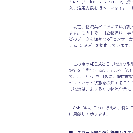
PaaS（Platform as a S
入、活用支援を行っています。これ
　現在、物流業界においては深刻
ます。その中で、日立物流は、事
どのデータを様々なIoTセンサ
テム（SSCV）を提供しています。
　この度のABEJAと日立物流の
評価を自動化するAIモデルを「ABEJ
て、2019年4月を目処に、提供
ヤリ・ハット状態を検知すること
立物流は、より多くの物流企業に
　ABEJAは、これからもAI、
に貢献して参ります。
■　スマート安全運行管理システム