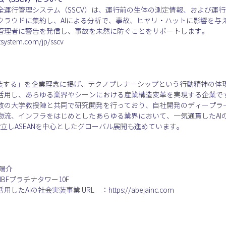
全運行管理システム（SSCV）は、運行前の生体の測定情報、および運
クラウドに集約し、AIによる分析で、事故、ヒヤリ・ハットに影響を与
管理者に警告を発信し、事故を未然に防ぐことをサポートします。
tsystem.com/jp/sscv
実装する」を企業理念に掲げ、テクノプレナーシップという行動精神の体現
活用し、あらゆる業界やシーンにおける産業構造変革を実現する企業です
数の大学教授陣と共同で研究開発を行っており、自社開発のディープラー
物流、インフラをはじめとしたあらゆる業界において、一気通貫したAI
設立しASEANを中心としたグローバル展開も進めています。
陽介
NBFプラチナタワー10F
Iの社会実装事業 URL　：https://abejainc.com