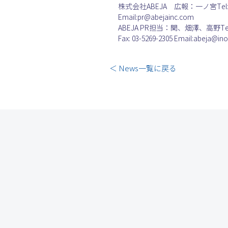
株式会社ABEJA　広報：一ノ宮Tel: 03
Email:pr@abejainc.com
ABEJA PR担当：関、畑澤、高野Tel: 0
Fax: 03-5269-2305 Email:abeja@in
＜ News一覧に戻る