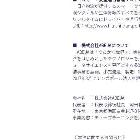
　日立物流が提供するスマート安
険シグナルや生体情報のすべてを
リアルタイムにドライバーや運行
URL：http://www.hitachi-transpor
■　株式会社ABEJAについて
　ABEJAは「ゆたかな世界を、
グをはじめとしたテクノロジーを
ュータサイエンスを専門とする多
装事業を展開。小売流通、製造、
2017年3月にシンガポール法人を
会社名　：株式会社ABEJA
代表者　：代表取締役社長　岡田 
所在地　：東京都港区白金1-17-3 
事業内容：ディープラーニングを活用したA
《 本件に関するお問合せ 》