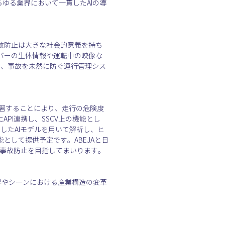
供し、あらゆる業界において一貫したAIの導
故防止は大きな社会的意義を持ち
バーの生体情報や運転中の映像な
で、事故を未然に防ぐ運行管理シス
学習することにより、走行の危険度
にAPI連携し、SSCV上の機能とし
したAIモデルを用いて解析し、ヒ
して提供予定です。ABEJAと日
や事故防止を目指してまいります。
業界やシーンにおける産業構造の変革