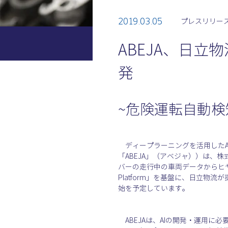
2019.03.05
プレスリリー
ABEJA、日立
発
~危険運転自動検
　ディープラーニングを活用したA
「ABEJA」（アベジャ））は
バーの走行中の車両データからヒヤ
Platform」を基盤に、日立物
始を予定しています。
　ABEJAは、AIの開発・運用