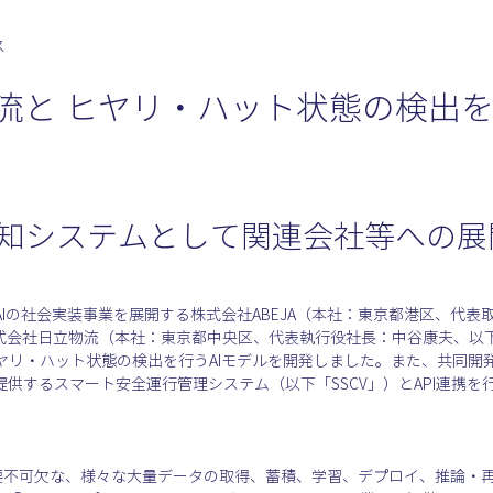
ス
物流と ヒヤリ・ハット状態の検出を
知システムとして関連会社等への展開
Iの社会実装事業を展開する株式会社ABEJA（本社：東京都港区、代表
、株式会社日立物流（本社：東京都中央区、代表執行役社長：中谷康夫、以
リ・ハット状態の検出を行うAIモデルを開発しました。また、共同開発した
流が提供するスマート安全運行管理システム（以下「SSCV」）とAPI連携を
に必要不可欠な、様々な大量データの取得、蓄積、学習、デプロイ、推論・