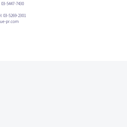
-5447-7430
3-5269-2301
oue-pr.com