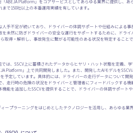
ervice）技術「ABEJA Platform」をコアサービスとしてあらゆる業界に提
まで150社以上の本番運用実績を有しています。
な人手不足が続いており、ドライバーの体調サポートや仕組みによる事
故を未然に防ぎドライバーの安全な運行をサポートするために、ドライ
ーから取得・解析し、事故発生に繋がる可能性のある状況を特定すること
取組では、SSCV上に蓄積されたデータからヒヤリ・ハット状態を定義、
A Platform」上で共同開発しました。また、開発したAIモデルをSSCV
開始を予定しています。具体的には、ドライバーの走行データについて開発
で、走行時の危険の状況をドライバーと管理者にフィードバックする機能と
本機能を追加したSSCVを提供することで、ドライバーの体調サポート
特にディープラーニングをはじめとしたテクノロジーを活用し、あらゆる
（SSCV）について