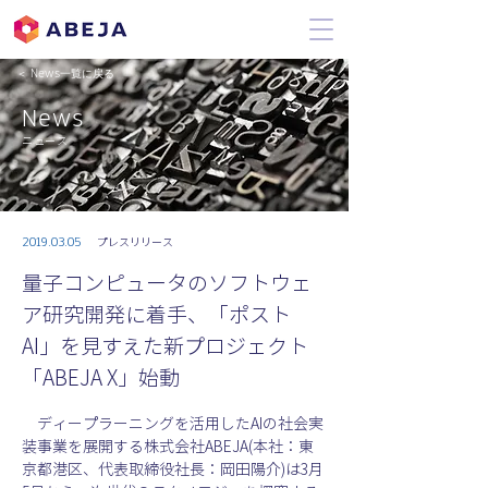
＜ News一覧に戻る
News
ニュース
2019.03.05
プレスリリース
量子コンピュータのソフトウェ
ア研究開発に着手、「ポスト
AI」を見すえた新プロジェクト
「ABEJA X」始動
　ディープラーニングを活用したAIの社会実
装事業を展開する株式会社ABEJA(本社：東
京都港区、代表取締役社長：岡田陽介)は3月