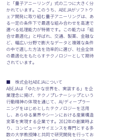
と「量子アニーリング」式の二つに大きく分
かれています。このうち、ABEJAがソフトウ
ェア開発に取り組む量子アニーリングは、あ
る一定の条件下で最適な組み合わせを高速で
選べる処理能力が特徴です。この能力は「組
合せ最適化」と呼ばれ、交通、製薬、金融な
ど、幅広い分野で膨大なデータと複雑な条件
の中で適した方法を効率的に選び、社会全体
の最適化をもたらすテクノロジーとして期待
されています。
■　株式会社ABEJAについて
ABEJAは「ゆたかな世界を、実装する」を企
業理念に掲げ、テクノプレナーシップという
行動精神の体現を通じて、AI/ディープラー
ニングをはじめとしたテクノロジーを活用
し、あらゆる業界やシーンにおける産業構造
変革を実現する企業です。2012年の創業時よ
り、コンピュータサイエンスを専門とする多
数の大学教授陣と共同で研究開発を行ってお