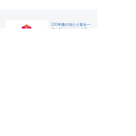
100年後の当たり前を一
緒に創りませんか？
株
式会社ABEJA 求人一覧
大規模言語モデル
（LLM）のビジネス実
装を提供するABEJA
LLM Series
"公平を期すAI" のビジネ
ス実装を支援
AIガバナンスコンサル
テーション
人材育成でDXを加速さ
せる――
ABEJA DX人材育成支援