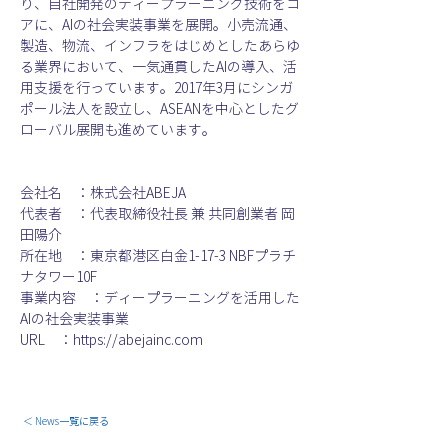
り、自社開発のディープラーニング技術をコ
アに、AIの社会実装事業を展開。小売流通、
製造、物流、インフラをはじめとしたあらゆ
る業界において、一気通貫したAIの導入、活
用支援を行っています。2017年3月にシンガ
ポール法人を設立し、ASEANを中心としたグ
ローバル展開も進めています。
会社名　：株式会社ABEJA
代表者　：代表取締役社長 兼 共同創業者 岡
田陽介
所在地　：東京都港区白金1-17-3 NBFプラチ
ナタワー10F
事業内容　：ディープラーニングを活用した
AIの社会実装事業
URL　：https://abejainc.com
＜ News一覧に戻る