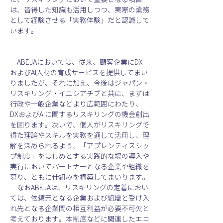
は、習得した知識も活用しつつ、実際の業務
として経験させる「実務体験」だと認識して
います。
　ABEJAにおいては、従来、顧客企業にDX
およびAI人材の育成サービスを提供してまい
りましたが、それに加え、今後はジャパン・
リスキリング・イニシアチブと共に、まずは
行政や一般企業などより広範囲にわたり、
DXおよびAIに関するリスキリングの機会創出
を図ります。次いで、個人がリスキリングで
得た理論やスキルを実務を通して活用し、理
解を深められるよう、「アプレンティスシッ
プ制度」をはじめとする実践的な場の導入や
実行においてパートナーとなる企業や組織を
募り、ともに仕組みを構築してまいります。
　なおABEJAは、リスキリングの定着におい
ては、依頼元となる企業および組織と受け入
れ先となる企業間の相互利益が必要不可欠と
考えております。本制度などに関連したエコ