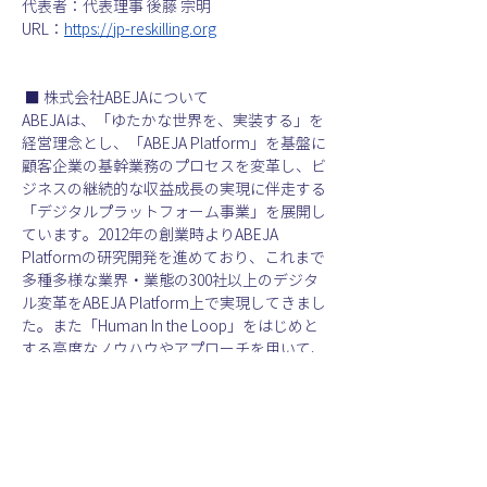
代表者：代表理事 後藤 宗明
URL：
https://jp-reskilling.org
 ■ 株式会社ABEJAについて
ABEJAは、「ゆたかな世界を、実装する」を
経営理念とし、「ABEJA Platform」を基盤に
顧客企業の基幹業務のプロセスを変革し、ビ
ジネスの継続的な収益成長の実現に伴走する
「デジタルプラットフォーム事業」を展開し
ています。2012年の創業時よりABEJA 
Platformの研究開発を進めており、これまで
多種多様な業界・業態の300社以上のデジタ
ル変革をABEJA Platform上で実現してきまし
た。また「Human In the Loop」をはじめと
する高度なノウハウやアプローチを用いて、
デジタル変革に必要不可欠な「人とAIの協
調」を実現し、戦略的かつ効率的に顧客の基
幹業務を変革し、さらにはビジネスモデルの
革新に取り組んでいます。