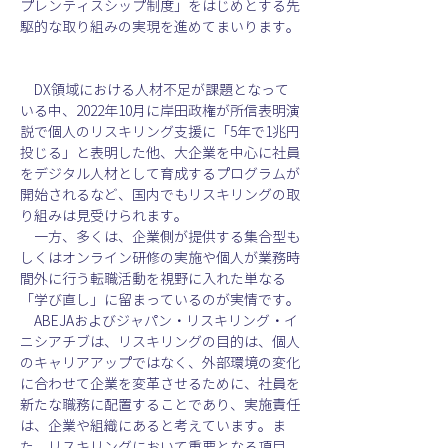
プレンティスシップ制度」をはじめとする先
駆的な取り組みの実現を進めてまいります。
　DX領域における人材不足が課題となって
いる中、2022年10月に岸田政権が所信表明演
説で個人のリスキリング支援に「5年で1兆円
投じる」と表明した他、大企業を中心に社員
をデジタル人材として育成するプログラムが
開始されるなど、国内でもリスキリングの取
り組みは見受けられます。
　一方、多くは、企業側が提供する集合型も
しくはオンライン研修の実施や個人が業務時
間外に行う転職活動を視野に入れた単なる
「学び直し」に留まっているのが実情です。
　ABEJAおよびジャパン・リスキリング・イ
ニシアチブは、リスキリングの目的は、個人
のキャリアアップではなく、外部環境の変化
に合わせて企業を変革させるために、社員を
新たな職務に配置することであり、実施責任
は、企業や組織にあると考えています。ま
た、リスキリングにおいて重要となる項目