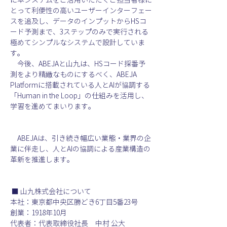
とって利便性の高いユーザーインターフェー
スを追及し、データのインプットから
HSコ
ード予測まで、3
ステップのみで実行される
極めてシンプルなシステムで設計していま
す。
　今後、ABEJAと山九は、HSコード採番予
測をより精緻なものにするべく、ABEJA 
Platformに搭載されている人とAIが協調する
「Human in the Loop」の仕組みを活用し、
学習を進めてまいります。
　ABEJAは、引き続き幅広い業態・業界の企
業に伴走し、人とAIの協調による産業構造の
革新を推進します。
■ 
山九株式会社について
本社：東京都中央区勝どき6
丁目
5
番
23
号
創業：1918
年
10
月
代表者：代表取締役社長　中村 公大