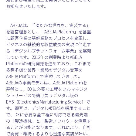
お知らせいたします。
　ABEJAは、「ゆたかな世界を、実装する」
を経営理念とし、「ABEJA Platform」を基盤
に顧客企業の基幹業務のプロセスを変革し、
ビジネスの継続的な収益成長の実現に伴走す
る「デジタルプラットフォーム事業」を展開
しています。2012年の創業時よりABEJA 
Platformの研究開発を進めており、これまで
多種多様な業界・業態のデジタル変革を
ABEJA Platform上で実現してきました。
ABEJAの事業モデルは、 ABEJA Platformを
基盤とし、DXに必要な工程をフルマネジメ
ントサービスで請け負うデジタル版の
EMS（Electronics Manufacturing Service）で
す。顧客は、デジタル版EMSを採用すること
で、DXに必要な全工程に対応できる最先端
の「製造機械」と「製造ノウハウ」を活用す
ることが可能となります。これにより、自社
で開発・維持するよりも迅速な実装が叶い、