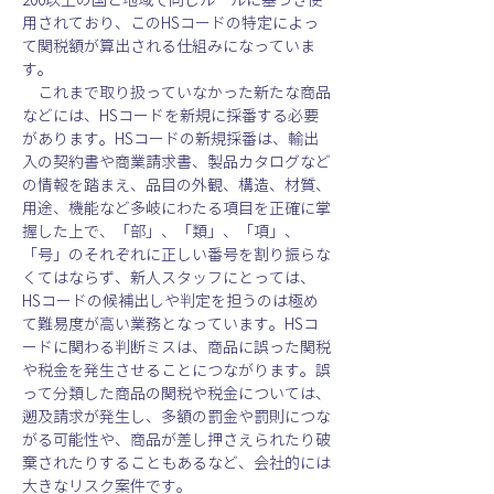
用されており、このHSコードの特定によっ
て関税額が算出される仕組みになっていま
す。
　これまで取り扱っていなかった新たな商品
などには、HSコードを新規に採番する必要
があります。HSコードの新規採番は、輸出
入の契約書や商業請求書、製品カタログなど
の情報を踏まえ、品目の外観、構造、材質、
用途、機能など多岐にわたる項目を正確に掌
握した上で、
「部」、「類」、「項」、
「号」のそれぞれに正しい番号を割り振らな
くてはならず、
新人スタッフにとっては、
HS
コード
の候補出しや判定を担うのは極め
て難易度が高い業務となっています。HS
コ
ードに関わる判断ミスは、商品に誤った関税
や税金を発生させることにつながります。誤
って分類した商品の関税や税金については、
遡及請求が発生し、多額の罰金や罰則につな
がる可能性や、商品が差し押さえられたり破
棄されたりすることもあるなど、会社的には
大きなリスク案件です。