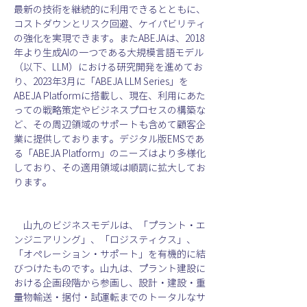
最新の技術を継続的に利用できるとともに、
コストダウンとリスク回避、ケイパビリティ
の強化を実現できます。またABEJAは、2018
年より生成AIの一つである大規模言語モデル
（以下、LLM）における研究開発を進めてお
り、2023年3月に「ABEJA LLM Series」を
ABEJA Platformに搭載し、現在、利用にあた
っての戦略策定やビジネスプロセスの構築な
ど、その周辺領域のサポートも含めて顧客企
業に提供しております。デジタル版EMSであ
る「ABEJA Platform」のニーズはより多様化
しており、その適用領域は順調に拡大してお
ります。
　山九のビジネスモデルは、「プラント・エ
ンジニアリング」、「ロジスティクス」、
「オペレーション・サポート」を有機的に結
びつけたものです。山九は、プラント建設に
おける企画段階から参画し、設計・建設・重
量物輸送・据付・試運転までのトータルなサ