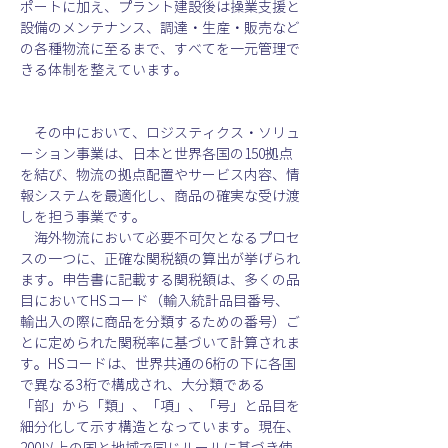
ポートに加え、プラント建設後は操業支援と
設備のメンテナンス、調達・生産・販売など
の各種物流に至るまで、すべてを一元管理で
きる体制を整えています。
　その中において、ロジスティクス・ソリュ
ーション事業は、日本と世界各国の150拠点
を結び、物流の拠点配置やサービス内容、情
報システムを最適化し、商品の確実な受け渡
しを担う事業です。
　海外物流において必要不可欠となるプロセ
スの一つに、正確な関税額の算出が挙げられ
ます。申告書に記載する関税額は、多くの品
目においてHSコード（輸入統計品目番号、
輸出入の際に商品を分類するための番号）ご
とに定められた関税率に基づいて計算されま
す。HSコードは、世界共通の6桁の下に各国
で異なる3桁で構成され、大分類である
「部」から「類」、「項」、「号」と品目を
細分化して示す構造となっています。現在、
200以上の国と地域で同じルールに基づき使