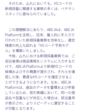
　そのため、山九においても、HSコードの
新規採番に関連する業務の多くは、ベテラン
スタッフに委ねられていました。
　この課題解決にあたり、ABEJA
は、
ABEJA 
Platform
を活用し、従来、属人的に手入力で
行われていた新規採番業務を効率化し、選定
精度の向上も図れる「
HSコード予測モデ
ル」を構築いたしました。
　今後、山九における新規採番業務では、ご
担当者様は商品情報をシステムに入力するだ
けで、ABEJA Platformより新規HSコードの
候補およびその概要が提示され、それらを確
認した後、最適なHSコードを確定させるこ
とができるようになります。なお、ABEJA 
Platform
は、過去のデータを蓄積および学習
しているため、取引実績において、同一の商
品名や型番などが存在した場合は、該当番号
が表示され、よりスピーディに選定すること
が可能となります。