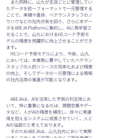
　また同時に、山九が支店ごとに管理してい
たデータを統一フォーマットで一元管理する
ことで、実績や進捗、ベテランスタッフのノ
ウハウなどの社内共有を図り、さらに本デー
タをABEJA Platform
に集約し、
AI
に再学習さ
せることで、山九における
HS
コード
予測モ
デルの精度を飛躍的に向上させることができ
ます。
　HSコード予測モデルにより、今後、山九
においては、本業務に費やしていたベテラン
スタッフの人的リソースの効率化および
精度
の向上、そして
データの一元管理による情報
の社内活用
の推進が可能となります。
　ABEJAは、AI
を活用した予測の利活用にお
いて、特に重要になるのは、課題定義やデー
タなど、人が
AI
の精度を補完し、徐々に実運
用を担えるシステムに成長させていく、人と
AI
の協調だと考えております。
　そのためABEJA
は、山九社内において実際
に本システムをご活用いただくご担当者様に