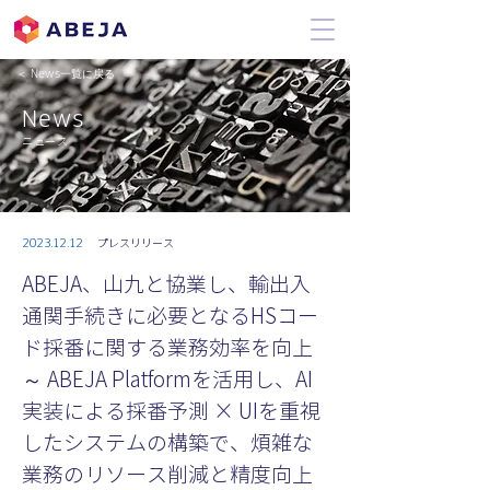
＜ News一覧に戻る
News
ニュース
2023.12.12
プレスリリース
ABEJA、山九と協業し、輸出入
通関手続きに必要となるHSコー
ド採番に関する業務効率を向上
～ ABEJA Platformを活用し、AI
実装による採番予測 × UIを重視
したシステムの構築で、煩雑な
業務のリソース削減と精度向上