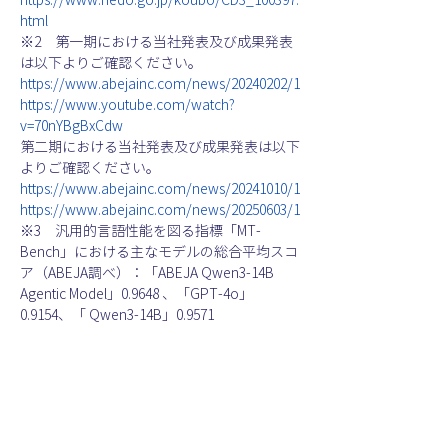
https://www.nedo.go.jp/koubo/CD3_100397.
html
※2　第一期における当社発表及び成果発表
は以下よりご確認ください。
https://www.abejainc.com/news/20240202/1
https://www.youtube.com/watch?
v=70nYBgBxCdw
第二期における当社発表及び成果発表は以下
よりご確認ください。
https://www.abejainc.com/news/20241010/1
https://www.abejainc.com/news/20250603/1
※3　汎用的言語性能を図る指標「MT-
Bench」における主なモデルの総合平均スコ
ア（ABEJA調べ）：「ABEJA Qwen3-14B 
Agentic Model」0.9648 、「GPT-4o」 
0.9154、「 Qwen3-14B」0.9571
■株式会社ABEJAについて
　ABEJAは、「ゆたかな世界を、実装する」
を経営理念に掲げ、ミッションクリティカル
業務へのAI導入支援のため、基盤システムと