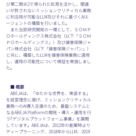
び第二期※2で得られた知見を活かし、間違
いが許されないミッションクリティカル業務
に利活用が可能なLLM及びそれに基づくAIエ
ージェントの構築を行いました。
　また当該研究開発の一環として、ＳＯＭＰ
Ｏ
ホールディングス
株式会社（以下「ＳＯＭ
ＰＯ
ホールディングス
」）及び損害保険ジャ
パン株式会社（以下「損害保険ジャパン」）
と共に、構築したLLMを損害保険業務に適用
し、運用の可能性について検証を実施しまし
た。
■ 概要
　ABEJAは、「ゆたかな世界を、実装する」
を経営理念に掲げ、ミッションクリティカル
業務へのAI導入支援のため、基盤システムと
なるABEJA Platformの開発・導入・運用を行
う｢デジタルプラットフォーム事業」を展開
しています。ABEJAは、2012年の創業時より
ディープラーニング、2018年からLLM、2019