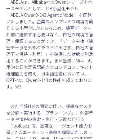
　ABEJAは、Alibaba社のQwenシリーズをベ
ースモデルとして、14B小型化モデル
「ABEJA Qwen3-14B Agentic Model」を開発
いたしました。企業のオンプレミス環境で動
作する小型化LLMであるため、機密データを
外部に送信する必要はなく、自社の環境で管
理・保護することができ、「データ主権（機
密データを外部クラウドに出さず、自社の管
理下で保持・利用）」を確保した状態で利活
用することができます。また当該LLMは、汎
用的な日本語言語能力とロングコンテキスト
処理能力を備え、日本語性能においては、 
GPT-4o、Qwen3-14Bの性能を超えておりま
す。※3
　また当該LLMの開発に伴い、複雑なタスク
を分解・実行する「プランニング」、外部デ
ータや情報の選定・実行・反復など行う
「ToolUse」等、高度なエージェント能力を
備えたAIエージェント基盤も構築いたしまし