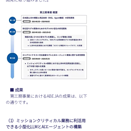
■ 成果
　第三期事業におけるABEJAの成果は、以下
の通りです。
（1）ミッションクリティカル業務に利活用
できる小型化LLMとAIエージェントの構築