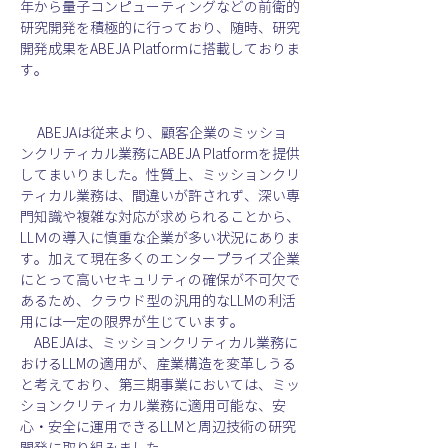
年から量子コンピューティングなどの前衛的
研究開発を積極的に行っており、随時、研究
開発成果をABEJA Platformに搭載しておりま
す。
 　ABEJAは従来より、顧客企業のミッショ
ンクリティカル業務にABEJA Platformを提供
してまいりました。性質上、ミッションクリ
ティカル業務は、間違いが許されず、深い専
門知識や複雑な対応が求められることから、
LLＭの導入に慎重な企業が多い状況にありま
す。加えて現在多くのエンタープライズ企業
にとって高いセキュリティの確保が不可欠で
あるため、クラウド型の汎用的なLLMの利活
用には一定の限界が生じています。
　ABEJAは、ミッションクリティカル業務に
おけるLLMの適用が、産業構造を変革しうる
と考えており、第三期事業においては、ミッ
ションクリティカル業務に適用可能な、安
心・安全に運用できるLLMと周辺技術の研究
開発に取り組みました。