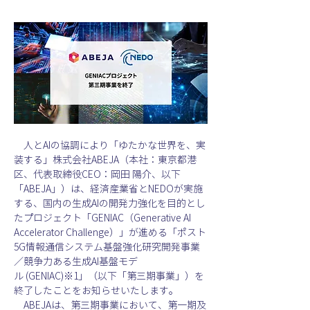
　人とAIの協調により「ゆたかな世界を、実
装する」株式会社ABEJA（本社：東京都港
区、代表取締役CEO：岡田 陽介、以下
「ABEJA」）は、経済産業省とNEDOが実施
する、国内の生成AIの開発力強化を目的とし
たプロジェクト「GENIAC（Generative AI 
Accelerator Challenge）」が進める「ポスト
5G情報通信システム基盤強化研究開発事業
／競争力ある生成AI基盤モデ
ル (GENIAC)※1」（以下「第三期事業」）を
終了したことをお知らせいたします。
　ABEJAは、第三期事業において、第一期及