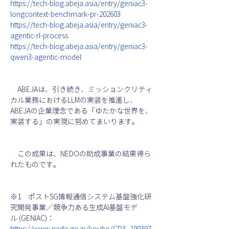
https://tech-blog.abeja.asia/entry/geniac3-
longcontext-benchmark-pr-202603
https://tech-blog.abeja.asia/entry/geniac3-
agentic-rl-process
https://tech-blog.abeja.asia/entry/geniac3-
qwen3-agentic-model
　ABEJAは、引き続き、ミッションクリティ
カル業務におけるLLMの実装を推進し、
ABEJAの企業理念である「ゆたかな世界を、
実装する」の実現に努めてまいります。
　この成果は、NEDOの助成事業の結果得ら
れたものです。
※1　ポスト5G情報通信システム基盤強化研
究開発事業／競争力ある生成AI基盤モデ
ル (GENIAC)：