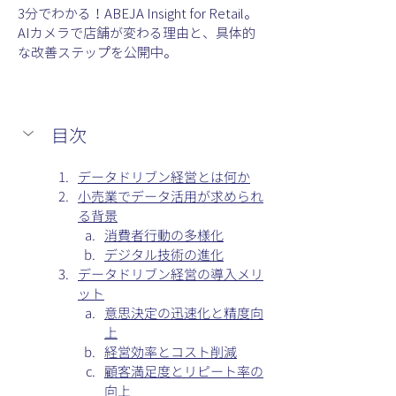
3分でわかる！ABEJA Insight for Retail。
AIカメラで店舗が変わる理由と、具体的
な改善ステップを公開中。
目次
データドリブン経営とは何か
小売業でデータ活用が求められ
る背景
消費者行動の多様化
デジタル技術の進化
データドリブン経営の導入メリ
ット
意思決定の迅速化と精度向
上
経営効率とコスト削減
顧客満足度とリピート率の
向上