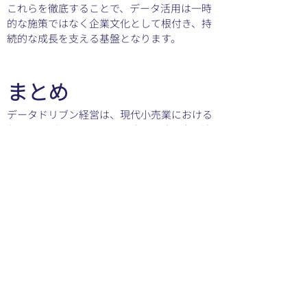
これらを徹底することで、データ活用は一時
的な施策ではなく企業文化として根付き、持
続的な成長を支える基盤となります。
まとめ
データドリブン経営は、現代小売業における
必須のアプローチです。迅速で正確な意思決
定、在庫や業務の効率化、顧客満足度の向上
という多面的な効果をもたらし、中小企業で
も十分に導入可能です。
実際の成功事例が示すように、データ活用は
小さな取り組みからでも成果が見え始めま
す。重要なのは、一度きりの施策で終わらせ
ず、データ収集・分析・改善のサイクルを企
業文化として根付かせることです。これによ
り、小売業は変化の激しい市場でも持続的に
成長し、競争優位性を確立できます。