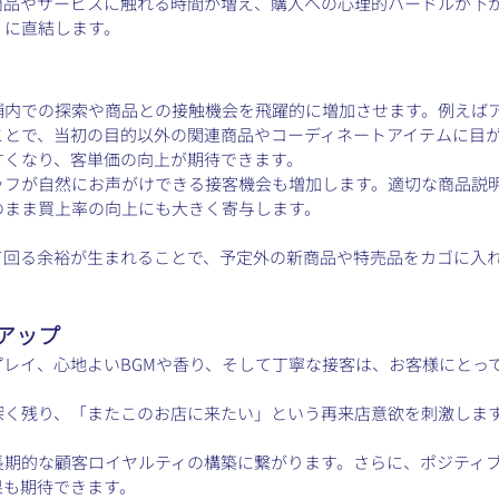
商品やサービスに触れる時間が増え、購入への心理的ハードルが下
」に直結します。
舗内での探索や商品との接触機会を飛躍的に増加させます。例えば
ことで、当初の目的以外の関連商品やコーディネートアイテムに目
すくなり、客単価の向上が期待できます。
ッフが自然にお声がけできる接客機会も増加します。適切な商品説
のまま買上率の向上にも大きく寄与します。
て回る余裕が生まれることで、予定外の新商品や特売品をカゴに入
アップ
レイ、心地よいBGMや香り、そして丁寧な接客は、お客様にとっ
深く残り、「またこのお店に来たい」という再来店意欲を刺激しま
期的な顧客ロイヤルティの構築に繋がります。さらに、ポジティブ
果も期待できます。