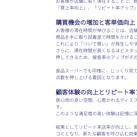
お客様が店舗に長く滞在することで、
「買上率向上」、「リピート率アップ
購買機会の増加と客単価向上
お客様の滞在時間が伸びることは、店
商品を手に取り試着室で時間をかける
これにより「ついで買い」が発生しや
さらに、滞在時間が長くなるほどスタ
押しできるため、接客率のアップがそ
食品スーパーでも同様に、じっくり見
点数を押し上げる要因となります。
顧客体験の向上とリピート率
居心地の良い空間、心惹かれるディスプ
す。
このような満足度の高い体験は記憶に
結果としてリピート来店率が向上し、長
コミとなり、新たな顧客を呼び込む効