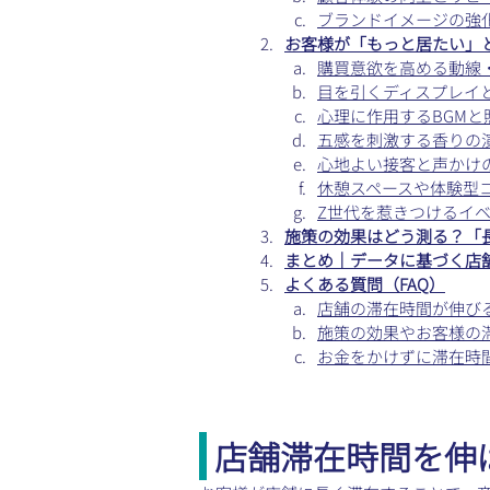
ブランドイメージの強
お客様が「もっと居たい」
購買意欲を高める動線
目を引くディスプレイ
心理に作用するBGMと
五感を刺激する香りの
心地よい接客と声かけ
休憩スペースや体験型
Z世代を惹きつけるイ
施策の効果はどう測る？「
まとめ｜データに基づく店
よくある質問（FAQ）
店舗の滞在時間が伸び
施策の効果やお客様の
お金をかけずに滞在時
 店舗滞在時間を