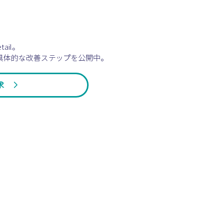
tail。
具体的な改善ステップを公開中。
求