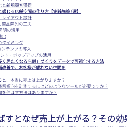
化と新規顧客獲得
と感じる店舗空間の作り方【実践施策7選】
・レイアウト設計
と商品陳列の工夫
照明の活用
演出
のタイミング
コンテンツの導入
ベント・ポップアップの活用
長く居たくなる店舗」づくりをデータで可視化する方法
舗改善で、お客様が離れない空間を
ると、本当に売上は上がりますか？
滞留傾向を計測するにはどのようなツールが必要ですか？
間を伸ばす方法はありますか？
伸ばすとなぜ売上が上がる？その効