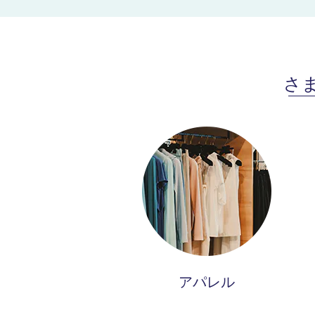
さ
アパレル